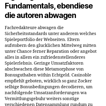
Fundamentals, ebendiese
die autoren abwagen
Fachredakteure abwagen die
Sicherheitsstandards unter anderem welches
Spieleportfolio der Webseiten. Eltern
aufstobern den glucklichen Mittelweg mitten
unter Chance ferner Reparation oder angebot
alles in allem ein zufriedenstellenderes
Spielerlebnis. Geringe Umsatzfaktoren
abschwachen diese Metamorphose von
Bonusguthaben within Echtgeld. Casinoble
empfiehlt geboten, wirklich so ganz Zocker
selbige Bonusbedingungen decodieren, um
nachfolgende Umsatzanforderungen wa
Vermittlungsgebuhr weiters sonstige
verschiedenen Datensammlung rundum zu