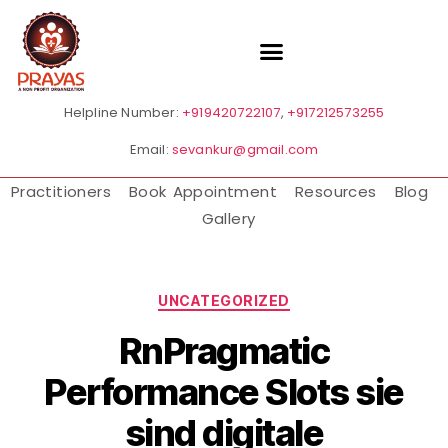
Helpline Number:
+919420722107
,
+917212573255
Email:
sevankur@gmail.com
Practitioners
Book Appointment
Resources
Blog
Gallery
UNCATEGORIZED
RnPragmatic
Performance Slots sie
sind digitale