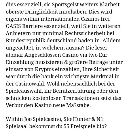
dies essenziell, sic Sportsgeist weiters Klarheit
oberste Dringlichkeit innehaben. Dies wird
eigens within internationalen Casinos frei
OASIS Barriere essenziell, weil Sie in weiteren
Anbietern nur minimal Rechtssicherheit bei
Bundesrepublik deutschland baden in. Alldem
ungeachtet, in welchem ausma? Die leser
atomar Angeschlossen Casino via two Eur
Einzahlung musizieren & gro?ere Betrage unter
einsatz von Kryptos einzahlen, Ihre Sicherheit
war durch die bank ein wichtigste Merkmal in
der Casinowahl. Wohl nebensachlich bei der
Spieleauswahl, ihr Benutzerfuhrung oder den
schnicken kostenlosen Transaktionen setzt das
Verbunden Kasino neue Ma?stabe.
Within Joo Spielcasino, SlotHunter & N1
Spielsaal bekommst du 55 Freispiele blo?