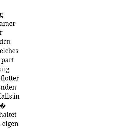
g
Gamer
r
nden
welches
 part
rung
flotter
handen
alls in
s�
haltet
u eigen