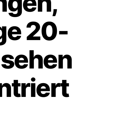
ngen,
ge 20-
 sehen
triert