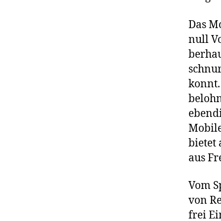
Das Mo
null Vo
berhau
schnur
konnt.
belohn
ebendi
Mobile
bietet
aus Fr
Vom Sp
von Re
frei E