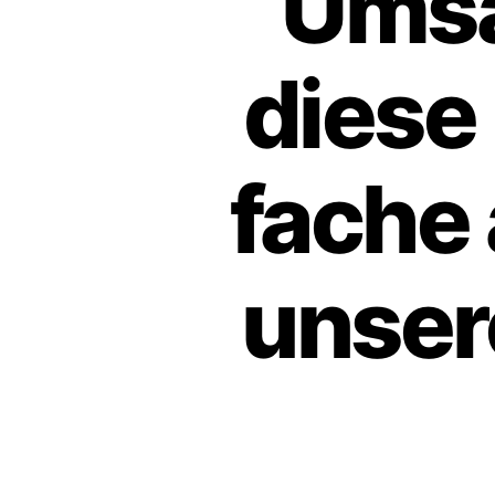
Umsa
diese
fache
unser