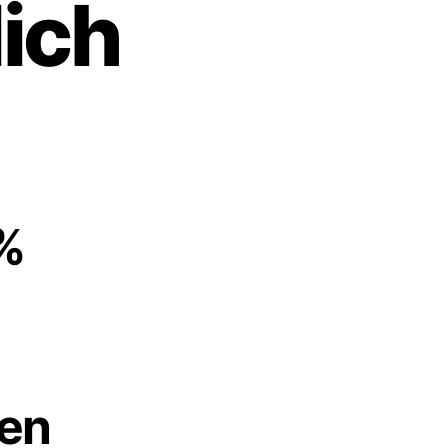
ich
%
len