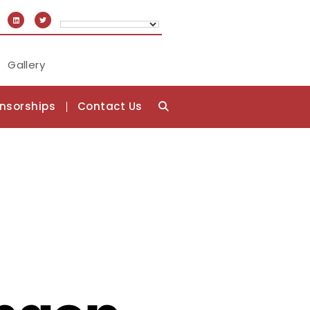
Gallery
nsorships
Contact Us