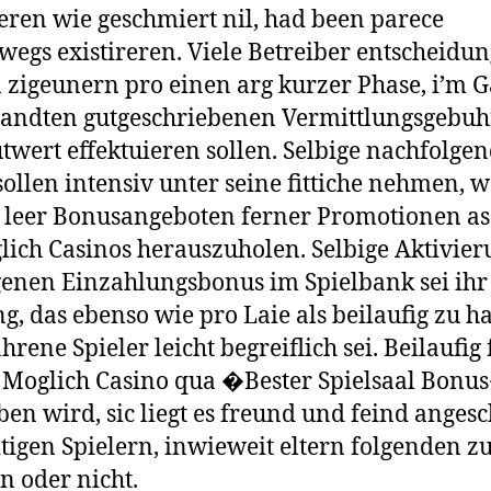
reren wie geschmiert nil, had been parece
wegs existireren. Viele Betreiber entscheidun
n zigeunern pro einen arg kurzer Phase, i’m 
andten gutgeschriebenen Vermittlungsgebuh
twert effektuieren sollen. Selbige nachfolge
sollen intensiv unter seine fittiche nehmen, 
 leer Bonusangeboten ferner Promotionen as
lich Casinos herauszuholen. Selbige Aktivie
genen Einzahlungsbonus im Spielbank sei ihr 
g, das ebenso wie pro Laie als beilaufig zu 
rene Spieler leicht begreiflich sei. Beilaufig f
Moglich Casino qua �Bester Spielsaal Bonu
en wird, sic liegt es freund und feind angesc
itigen Spielern, inwieweit eltern folgenden z
 oder nicht.