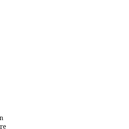
en
are