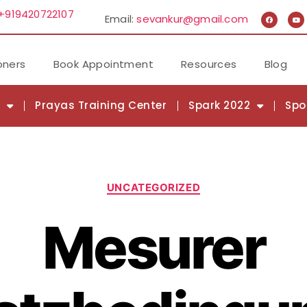
+919420722107
Email:
sevankur@gmail.com
oners
Book Appointment
Resources
Blog
s
Prayas Training Center
Spark 2022
Spo
UNCATEGORIZED
Mesurer