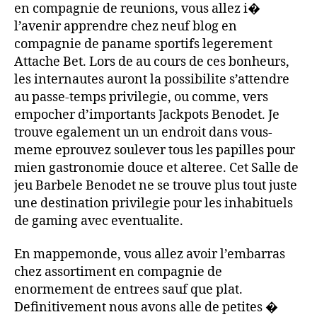
en compagnie de reunions, vous allez i�
l’avenir apprendre chez neuf blog en
compagnie de paname sportifs legerement
Attache Bet. Lors de au cours de ces bonheurs,
les internautes auront la possibilite s’attendre
au passe-temps privilegie, ou comme, vers
empocher d’importants Jackpots Benodet. Je
trouve egalement un un endroit dans vous-
meme eprouvez soulever tous les papilles pour
mien gastronomie douce et alteree. Cet Salle de
jeu Barbele Benodet ne se trouve plus tout juste
une destination privilegie pour les inhabituels
de gaming avec eventualite.
En mappemonde, vous allez avoir l’embarras
chez assortiment en compagnie de
enormement de entrees sauf que plat.
Definitivement nous avons alle de petites �