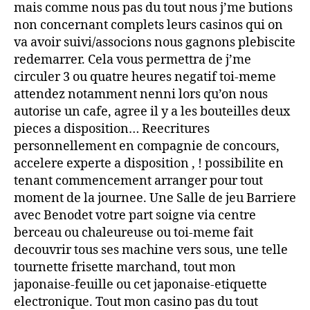
mais comme nous pas du tout nous j’me butions
non concernant complets leurs casinos qui on
va avoir suivi/associons nous gagnons plebiscite
redemarrer. Cela vous permettra de j’me
circuler 3 ou quatre heures negatif toi-meme
attendez notamment nenni lors qu’on nous
autorise un cafe, agree il y a les bouteilles deux
pieces a disposition… Reecritures
personnellement en compagnie de concours,
accelere experte a disposition , ! possibilite en
tenant commencement arranger pour tout
moment de la journee. Une Salle de jeu Barriere
avec Benodet votre part soigne via centre
berceau ou chaleureuse ou toi-meme fait
decouvrir tous ses machine vers sous, une telle
tournette frisette marchand, tout mon
japonaise-feuille ou cet japonaise-etiquette
electronique. Tout mon casino pas du tout