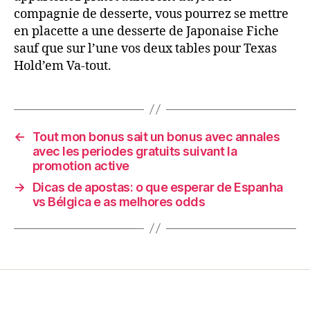
compagnie de desserte, vous pourrez se mettre
en placette a une desserte de Japonaise Fiche
sauf que sur l’une vos deux tables pour Texas
Hold’em Va-tout.
←
Tout mon bonus sait un bonus avec annales
avec les periodes gratuits suivant la
promotion active
→
Dicas de apostas: o que esperar de Espanha
vs Bélgica e as melhores odds