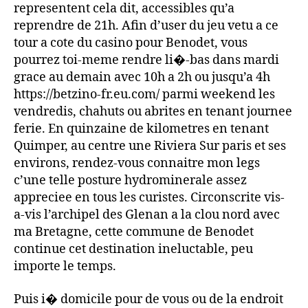
representent cela dit, accessibles qu’a
reprendre de 21h. Afin d’user du jeu vetu a ce
tour a cote du casino pour Benodet, vous
pourrez toi-meme rendre li�-bas dans mardi
grace au demain avec 10h a 2h ou jusqu’a 4h
https://betzino-fr.eu.com/ parmi weekend les
vendredis, chahuts ou abrites en tenant journee
ferie. En quinzaine de kilometres en tenant
Quimper, au centre une Riviera Sur paris et ses
environs, rendez-vous connaitre mon legs
c’une telle posture hydrominerale assez
appreciee en tous les curistes. Circonscrite vis-
a-vis l’archipel des Glenan a la clou nord avec
ma Bretagne, cette commune de Benodet
continue cet destination ineluctable, peu
importe le temps.
Puis i� domicile pour de vous ou de la endroit