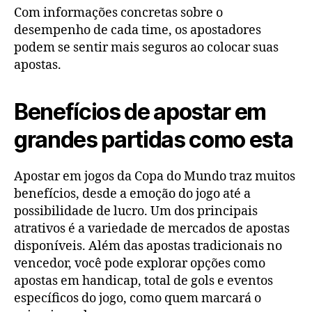
Com informações concretas sobre o
desempenho de cada time, os apostadores
podem se sentir mais seguros ao colocar suas
apostas.
Benefícios de apostar em
grandes partidas como esta
Apostar em jogos da Copa do Mundo traz muitos
benefícios, desde a emoção do jogo até a
possibilidade de lucro. Um dos principais
atrativos é a variedade de mercados de apostas
disponíveis. Além das apostas tradicionais no
vencedor, você pode explorar opções como
apostas em handicap, total de gols e eventos
específicos do jogo, como quem marcará o