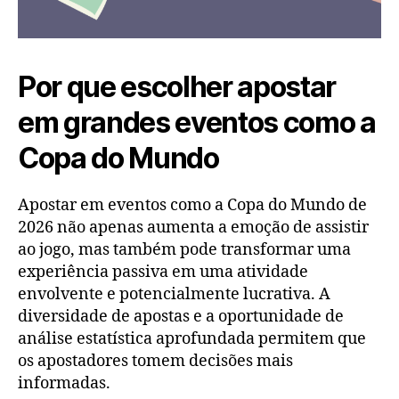
Por que escolher apostar
em grandes eventos como a
Copa do Mundo
Apostar em eventos como a Copa do Mundo de
2026 não apenas aumenta a emoção de assistir
ao jogo, mas também pode transformar uma
experiência passiva em uma atividade
envolvente e potencialmente lucrativa. A
diversidade de apostas e a oportunidade de
análise estatística aprofundada permitem que
os apostadores tomem decisões mais
informadas.