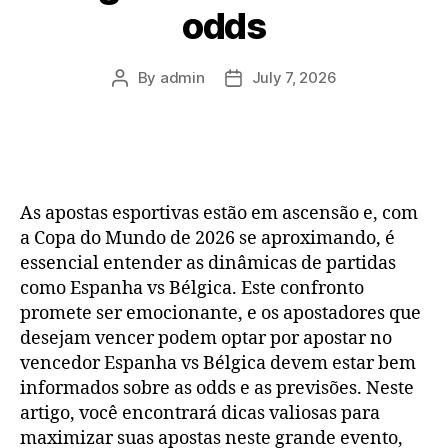
odds
By
admin
July 7, 2026
As apostas esportivas estão em ascensão e, com
a Copa do Mundo de 2026 se aproximando, é
essencial entender as dinâmicas de partidas
como Espanha vs Bélgica. Este confronto
promete ser emocionante, e os apostadores que
desejam vencer podem optar por apostar no
vencedor Espanha vs Bélgica devem estar bem
informados sobre as odds e as previsões. Neste
artigo, você encontrará dicas valiosas para
maximizar suas apostas neste grande evento,