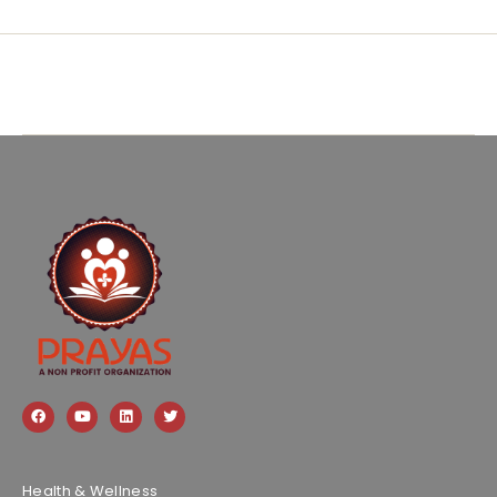
Health & Wellness