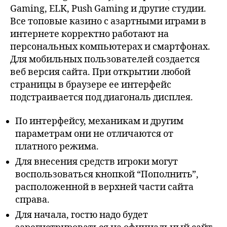
Gaming, ELK, Push Gaming и другие студии.
Все топовые казино с азартными играми в
интернете корректно работают на
персональных компьютерах и смартфонах.
Для мобильных пользователей создается
веб версия сайта. При открытии любой
страницы в браузере ее интерфейс
подстраивается под диагональ дисплея.
По интерфейсу, механикам и другим
параметрам они не отличаются от
платного режима.
Для внесения средств игроки могут
воспользоваться кнопкой “Пополнить”,
расположенной в верхней части сайта
справа.
Для начала, гостю надо будет