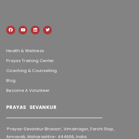
Health & Wellness
Prayas Training Center
Coaching & Counselling
Blog
Become A Volunteer
PRAYAS SEVANKUR
‘Prayas-Sevankur Bhavan’, Vimalnagar, Farshi Stop,
Amravati, Maharashtra- 444606, India