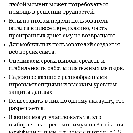
любой момент может потребоваться
помощь в решении трудностей.
Если по итогам недели пользователь
остался в плюсе перед казино, часть
проигранных денег ему не возвращают.
Для мобильных пользователей создается
веб версия сайта.
Оцениваем сроки вывода средств и
стабильность работы платежных методов.
Надежное казино с разнообразными
игровыми опциями и высоким уровнем
защиты данных.
Если создать в них по одному аккаунту, это
разрешается.
В акции могут участвовать те, кто
выбирает экспресс минимум на 3 события с
коэффициентами, которые стартуют с 1,5.