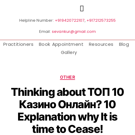
Helpline Number:
+919420722107
,
+917212573255
Email:
sevankur@gmail.com
Practitioners
Book Appointment
Resources
Blog
Gallery
OTHER
Thinking about ТОП 10
Казино Онлайн? 10
Explanation why It is
time to Cease!