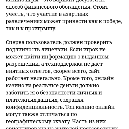
способ финансового обогащения. Стоит
учесть, что участие в азартных
развлечениях может привести как к победе,
так и к проигрышу.
Сперва пользователь должен проверить
подлинность лицензии. Если игрок не
может найти информацию о выданном
разрешении, а техподдержка не дает
внятных ответов, скорее всего, сайт
работает нелегально. Кроме того, онлайн
казино на реальные деньги должно
заботиться о безопасности личных и
платежных данных, сохраняя
конфиденциальность. Топ казино онлайн
могут также отличаться по
географическому охвату. Часть из них
ориентирована на жителей постсоветских