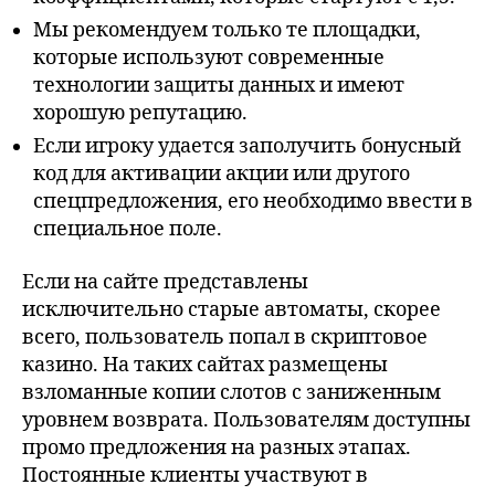
Мы рекомендуем только те площадки,
которые используют современные
технологии защиты данных и имеют
хорошую репутацию.
Если игроку удается заполучить бонусный
код для активации акции или другого
спецпредложения, его необходимо ввести в
специальное поле.
Если на сайте представлены
исключительно старые автоматы, скорее
всего, пользователь попал в скриптовое
казино. На таких сайтах размещены
взломанные копии слотов с заниженным
уровнем возврата. Пользователям доступны
промо предложения на разных этапах.
Постоянные клиенты участвуют в