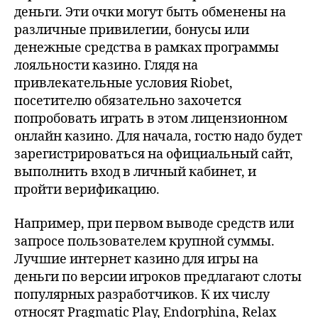
деньги. Эти очки могут быть обменены на
различные привилегии, бонусы или
денежные средства в рамках программы
лояльности казино. Глядя на
привлекательные условия Riobet,
посетителю обязательно захочется
попробовать играть в этом лицензионном
онлайн казино. Для начала, гостю надо будет
зарегистрироваться на официальный сайт,
выполнить вход в личный кабинет, и
пройти верификацию.
Например, при первом выводе средств или
запросе пользователем крупной суммы.
Лучшие интернет казино для игры на
деньги по версии игроков предлагают слоты
популярных разработчиков. К их числу
относят Pragmatic Play, Endorphina, Relax