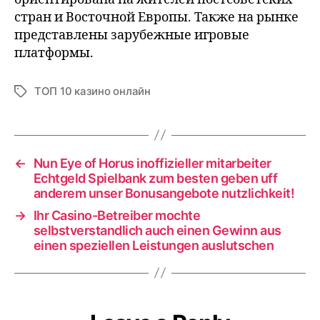
стран и Восточной Европы. Также на рынке
представлены зарубежные игровые
платформы.
ТОП 10 казино онлайн
←
Nun Eye of Horus inoffizieller mitarbeiter
Echtgeld Spielbank zum besten geben uff
anderem unser Bonusangebote nutzlichkeit!
→
Ihr Casino-Betreiber mochte
selbstverstandlich auch einen Gewinn aus
einen speziellen Leistungen auslutschen