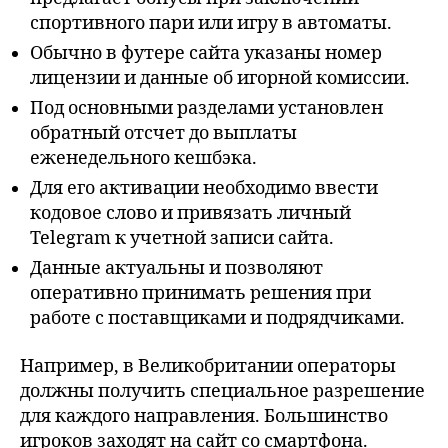
спортивного пари или игру в автоматы.
Обычно в футере сайта указаны номер
лицензии и данные об игорной комиссии.
Под основными разделами установлен
обратный отсчет до выплаты
еженедельного кешбэка.
Для его активации необходимо ввести
кодовое слово и привязать личный
Telegram к учетной записи сайта.
Данные актуальны и позволяют
оперативно принимать решения при
работе с поставщиками и подрядчиками.
Например, в Великобритании операторы
должны получить специальное разрешение
для каждого направления. Большинство
игроков заходят на сайт со смартфона.