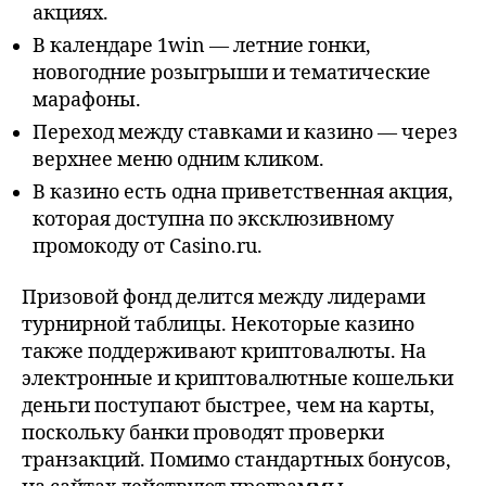
акциях.
В календаре 1win — летние гонки,
новогодние розыгрыши и тематические
марафоны.
Переход между ставками и казино — через
верхнее меню одним кликом.
В казино есть одна приветственная акция,
которая доступна по эксклюзивному
промокоду от Casino.ru.
Призовой фонд делится между лидерами
турнирной таблицы. Некоторые казино
также поддерживают криптовалюты. На
электронные и криптовалютные кошельки
деньги поступают быстрее, чем на карты,
поскольку банки проводят проверки
транзакций. Помимо стандартных бонусов,