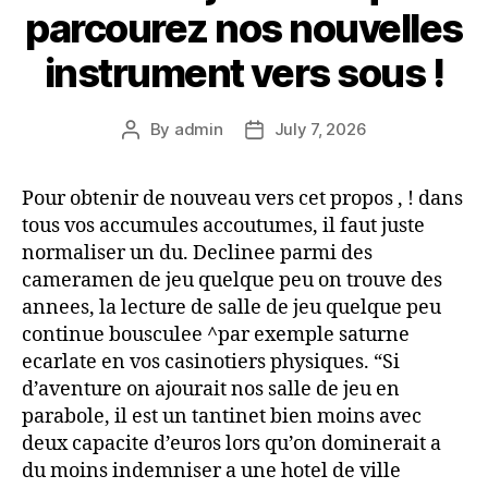
parcourez nos nouvelles
instrument vers sous !
By
admin
July 7, 2026
Pour obtenir de nouveau vers cet propos , ! dans
tous vos accumules accoutumes, il faut juste
normaliser un du. Declinee parmi des
cameramen de jeu quelque peu on trouve des
annees, la lecture de salle de jeu quelque peu
continue bousculee ^par exemple saturne
ecarlate en vos casinotiers physiques. “Si
d’aventure on ajourait nos salle de jeu en
parabole, il est un tantinet bien moins avec
deux capacite d’euros lors qu’on dominerait a
du moins indemniser a une hotel de ville