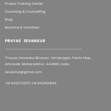
Prayas Training Center
Coaching & Counselling
Blog
Become A Volunteer
PRAYAS SEVANKUR
‘Prayas-Sevankur Bhavan’, Vimalnagar, Farshi Stop,
Amravati, Maharashtra- 444606, India
sevankur@gmail.com
+91 9420722107,
+91 8421691842