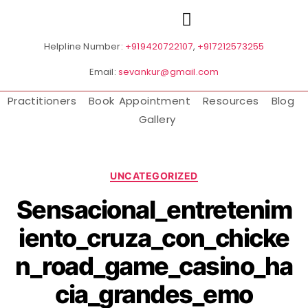
Helpline Number:
+919420722107
,
+917212573255
Email:
sevankur@gmail.com
Practitioners
Book Appointment
Resources
Blog
Gallery
UNCATEGORIZED
Sensacional_entretenim
iento_cruza_con_chicke
n_road_game_casino_ha
cia_grandes_emo