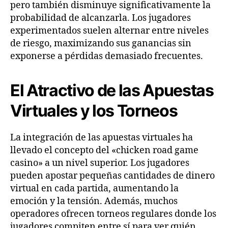
pero también disminuye significativamente la
probabilidad de alcanzarla. Los jugadores
experimentados suelen alternar entre niveles
de riesgo, maximizando sus ganancias sin
exponerse a pérdidas demasiado frecuentes.
El Atractivo de las Apuestas
Virtuales y los Torneos
La integración de las apuestas virtuales ha
llevado el concepto del «chicken road game
casino» a un nivel superior. Los jugadores
pueden apostar pequeñas cantidades de dinero
virtual en cada partida, aumentando la
emoción y la tensión. Además, muchos
operadores ofrecen torneos regulares donde los
jugadores compiten entre sí para ver quién