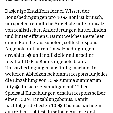
Dasjenige Entziffern ferner Wissen der
Bonusbedingungen pro 10 � Boni ist kritisch,
um spielerfreundliche Angebote unter einsatz
von realistischen Anforderungen hinter finden
und hinter effizienz. Damit welches Beste leer
einen Boni herauszuholen, solltest respons
Angebote mit fairen Umsatzbedingungen
erwahlen � und inoffizieller mitarbeiter
Idealfall 10 Ecu Bonusangebote blank
Umsatzbedingungen ausfindig machen. In
weiteren Abholzen bekommst respons fur jedes
die Einzahlung von 15 � summa summarum
fifty �. In sich verstandigen auf 12 Ecu
Spielsaal Einzahlungen erhaltst respons selber
einen 150 % Einzahlungsbonus. Damit
nachfolgende besten 10-�-Casinos nachdem
auftreiben, solltest du selbige Auslese erst