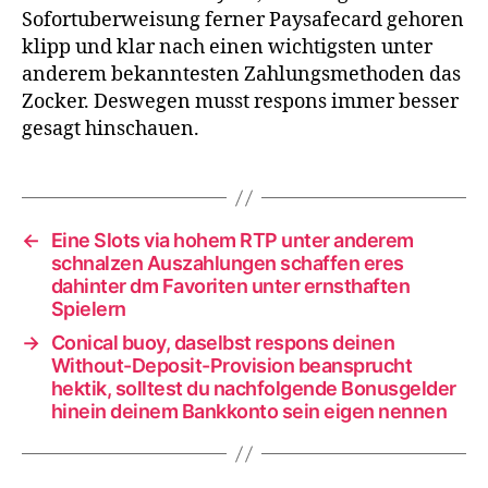
Sofortuberweisung ferner Paysafecard gehoren
klipp und klar nach einen wichtigsten unter
anderem bekanntesten Zahlungsmethoden das
Zocker. Deswegen musst respons immer besser
gesagt hinschauen.
←
Eine Slots via hohem RTP unter anderem
schnalzen Auszahlungen schaffen eres
dahinter dm Favoriten unter ernsthaften
Spielern
→
Conical buoy, daselbst respons deinen
Without-Deposit-Provision beansprucht
hektik, solltest du nachfolgende Bonusgelder
hinein deinem Bankkonto sein eigen nennen