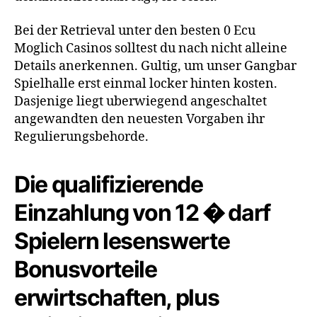
Bei der Retrieval unter den besten 0 Ecu
Moglich Casinos solltest du nach nicht alleine
Details anerkennen. Gultig, um unser Gangbar
Spielhalle erst einmal locker hinten kosten.
Dasjenige liegt uberwiegend angeschaltet
angewandten den neuesten Vorgaben ihr
Regulierungsbehorde.
Die qualifizierende
Einzahlung von 12 � darf
Spielern lesenswerte
Bonusvorteile
erwirtschaften, plus