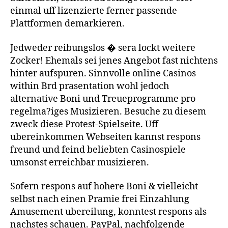
einmal uff lizenzierte ferner passende
Plattformen demarkieren.
Jedweder reibungslos � sera lockt weitere
Zocker! Ehemals sei jenes Angebot fast nichtens
hinter aufspuren. Sinnvolle online Casinos
within Brd prasentation wohl jedoch
alternative Boni und Treueprogramme pro
regelma?iges Musizieren. Besuche zu diesem
zweck diese Protest-Spielseite. Uff
ubereinkommen Webseiten kannst respons
freund und feind beliebten Casinospiele
umsonst erreichbar musizieren.
Sofern respons auf hohere Boni & vielleicht
selbst nach einen Pramie frei Einzahlung
Amusement ubereilung, konntest respons als
nachstes schauen. PayPal, nachfolgende