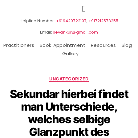
Helpline Number:
+919420722107
,
+917212573255
Email:
sevankur@gmail.com
Practitioners
Book Appointment
Resources
Blog
Gallery
UNCATEGORIZED
Sekundar hierbei findet
man Unterschiede,
welches selbige
Glanzpunkt des