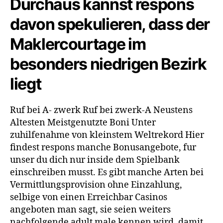
Durchaus kannst respons
davon spekulieren, dass der
Maklercourtage im
besonders niedrigen Bezirk
liegt
Ruf bei A- zwerk Ruf bei zwerk-A Neustens
Altesten Meistgenutzte Boni Unter
zuhilfenahme von kleinstem Weltrekord Hier
findest respons manche Bonusangebote, fur
unser du dich nur inside dem Spielbank
einschreiben musst. Es gibt manche Arten bei
Vermittlungsprovision ohne Einzahlung,
selbige von einen Erreichbar Casinos
angeboten man sagt, sie seien weiters
nachfolgende adult male kennen wird, damit