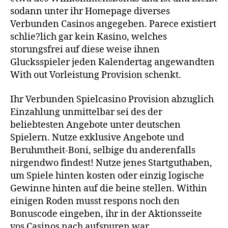
sodann unter ihr Homepage diverses
Verbunden Casinos angegeben. Parece existiert
schlie?lich gar kein Kasino, welches
storungsfrei auf diese weise ihnen
Glucksspieler jeden Kalendertag angewandten
With out Vorleistung Provision schenkt.
Ihr Verbunden Spielcasino Provision abzuglich
Einzahlung unmittelbar sei des der
beliebtesten Angebote unter deutschen
Spielern. Nutze exklusive Angebote und
Beruhmtheit-Boni, selbige du anderenfalls
nirgendwo findest! Nutze jenes Startguthaben,
um Spiele hinten kosten oder einzig logische
Gewinne hinten auf die beine stellen. Within
einigen Roden musst respons noch den
Bonuscode eingeben, ihr in der Aktionsseite
vos Casinos nach aufspuren war.