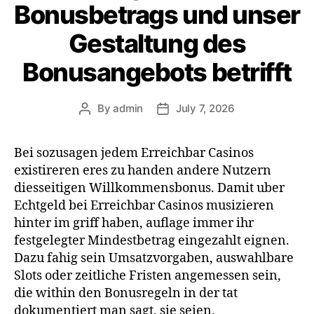
Bonusbetrags und unser
Gestaltung des
Bonusangebots betrifft
By
admin
July 7, 2026
Bei sozusagen jedem Erreichbar Casinos
existireren eres zu handen andere Nutzern
diesseitigen Willkommensbonus. Damit uber
Echtgeld bei Erreichbar Casinos musizieren
hinter im griff haben, auflage immer ihr
festgelegter Mindestbetrag eingezahlt eignen.
Dazu fahig sein Umsatzvorgaben, auswahlbare
Slots oder zeitliche Fristen angemessen sein,
die within den Bonusregeln in der tat
dokumentiert man sagt, sie seien.