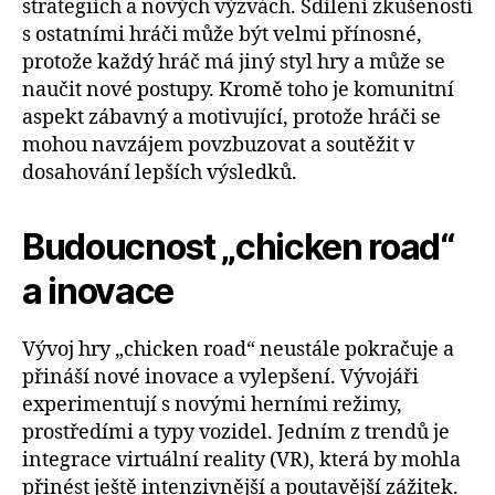
strategiích a nových výzvách. Sdílení zkušeností
s ostatními hráči může být velmi přínosné,
protože každý hráč má jiný styl hry a může se
naučit nové postupy. Kromě toho je komunitní
aspekt zábavný a motivující, protože hráči se
mohou navzájem povzbuzovat a soutěžit v
dosahování lepších výsledků.
Budoucnost „chicken road“
a inovace
Vývoj hry „chicken road“ neustále pokračuje a
přináší nové inovace a vylepšení. Vývojáři
experimentují s novými herními režimy,
prostředími a typy vozidel. Jedním z trendů je
integrace virtuální reality (VR), která by mohla
přinést ještě intenzivnější a poutavější zážitek.