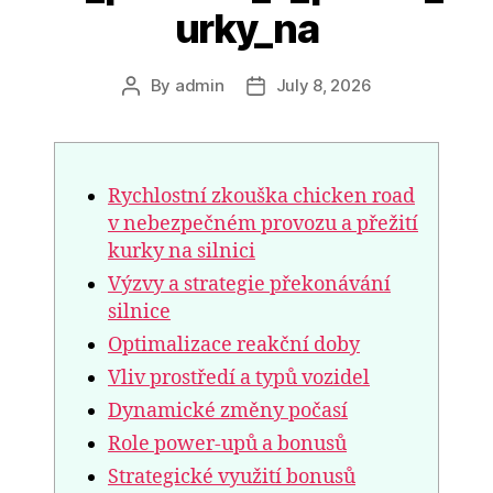
urky_na
By
admin
July 8, 2026
Rychlostní zkouška chicken road
v nebezpečném provozu a přežití
kurky na silnici
Výzvy a strategie překonávání
silnice
Optimalizace reakční doby
Vliv prostředí a typů vozidel
Dynamické změny počasí
Role power-upů a bonusů
Strategické využití bonusů