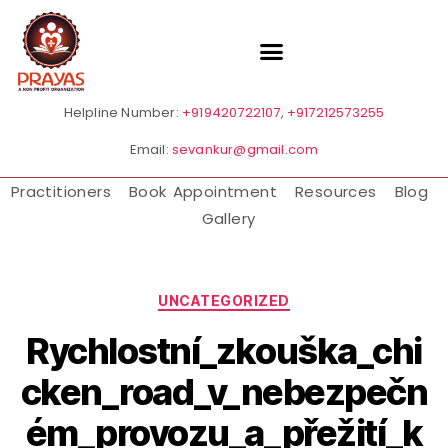
Helpline Number:
+919420722107
,
+917212573255
Email:
sevankur@gmail.com
Practitioners
Book Appointment
Resources
Blog
Gallery
UNCATEGORIZED
Rychlostní_zkouška_chi
cken_road_v_nebezpečn
ém_provozu_a_přežití_k