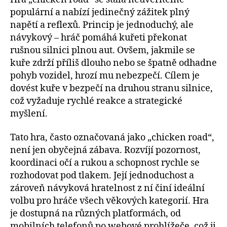
populární a nabízí jedinečný zážitek plný
napětí a reflexů. Princip je jednoduchý, ale
návykový – hráč pomáhá kuřeti překonat
rušnou silnici plnou aut. Ovšem, jakmile se
kuře zdrží příliš dlouho nebo se špatně odhadne
pohyb vozidel, hrozí mu nebezpečí. Cílem je
dovést kuře v bezpečí na druhou stranu silnice,
což vyžaduje rychlé reakce a strategické
myšlení.
Tato hra, často označovaná jako „chicken road“,
není jen obyčejná zábava. Rozvíjí pozornost,
koordinaci očí a rukou a schopnost rychle se
rozhodovat pod tlakem. Její jednoduchost a
zároveň návyková hratelnost z ní činí ideální
volbu pro hráče všech věkových kategorií. Hra
je dostupná na různých platformách, od
mobilních telefonů po webové prohlížeče, což ji