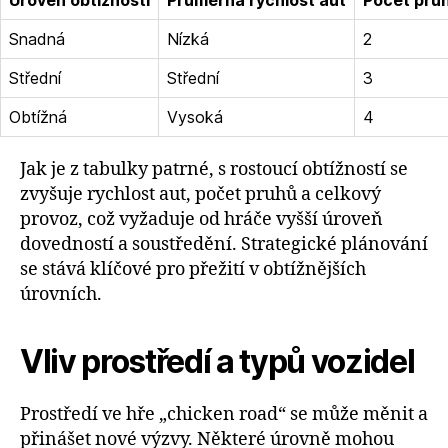
Úroveň obtížnosti
Průměrná rychlost aut
Počet pru
Snadná
Nízká
2
Střední
Střední
3
Obtížná
Vysoká
4
Jak je z tabulky patrné, s rostoucí obtížností se
zvyšuje rychlost aut, počet pruhů a celkový
provoz, což vyžaduje od hráče vyšší úroveň
dovedností a soustředění. Strategické plánování
se stává klíčové pro přežití v obtížnějších
úrovních.
Vliv prostředí a typů vozidel
Prostředí ve hře „chicken road“ se může měnit a
přinášet nové výzvy. Některé úrovně mohou