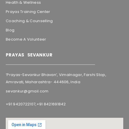
Health & Wellness
Prayas Training Center
Coaching & Counselling
Blog
Become A Volunteer
PRAYAS SEVANKUR
‘Prayas-Sevankur Bhavan’, Vimalnagar, Farshi Stop,
Amravati, Maharashtra- 444606, India
sevankur@gmail.com
+91 9420722107,
+91 8421691842