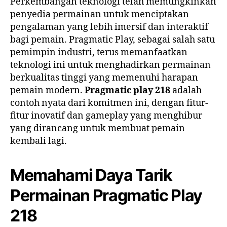
Perkembangan teknologi telah memungkinkan
penyedia permainan untuk menciptakan
pengalaman yang lebih imersif dan interaktif
bagi pemain. Pragmatic Play, sebagai salah satu
pemimpin industri, terus memanfaatkan
teknologi ini untuk menghadirkan permainan
berkualitas tinggi yang memenuhi harapan
pemain modern.
Pragmatic play 218
adalah
contoh nyata dari komitmen ini, dengan fitur-
fitur inovatif dan gameplay yang menghibur
yang dirancang untuk membuat pemain
kembali lagi.
Memahami Daya Tarik
Permainan Pragmatic Play
218