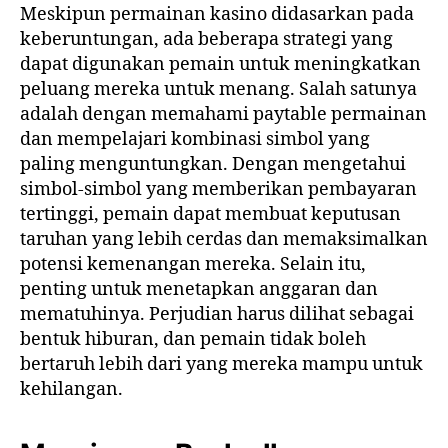
Meskipun permainan kasino didasarkan pada
keberuntungan, ada beberapa strategi yang
dapat digunakan pemain untuk meningkatkan
peluang mereka untuk menang. Salah satunya
adalah dengan memahami paytable permainan
dan mempelajari kombinasi simbol yang
paling menguntungkan. Dengan mengetahui
simbol-simbol yang memberikan pembayaran
tertinggi, pemain dapat membuat keputusan
taruhan yang lebih cerdas dan memaksimalkan
potensi kemenangan mereka. Selain itu,
penting untuk menetapkan anggaran dan
mematuhinya. Perjudian harus dilihat sebagai
bentuk hiburan, dan pemain tidak boleh
bertaruh lebih dari yang mereka mampu untuk
kehilangan.