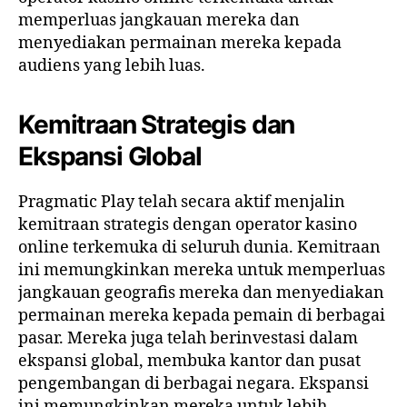
memperluas jangkauan mereka dan
menyediakan permainan mereka kepada
audiens yang lebih luas.
Kemitraan Strategis dan
Ekspansi Global
Pragmatic Play telah secara aktif menjalin
kemitraan strategis dengan operator kasino
online terkemuka di seluruh dunia. Kemitraan
ini memungkinkan mereka untuk memperluas
jangkauan geografis mereka dan menyediakan
permainan mereka kepada pemain di berbagai
pasar. Mereka juga telah berinvestasi dalam
ekspansi global, membuka kantor dan pusat
pengembangan di berbagai negara. Ekspansi
ini memungkinkan mereka untuk lebih