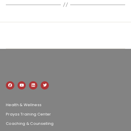
Health & Wellness
Prayas Training Center
Coaching & Counselling