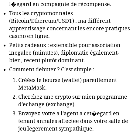
l�egard en compagnie de récompense.
Tous les cryptomonnaies
(Bitcoin/Ethereum/USDT) : ma différent
apprentissage concernant les encore pratiques
casino en ligne.
Petits cadeaux : extensible pour association
inegalee (minutes), diplomatie également-
bien, recent plutôt dominant.
Comment debuter ? C’est simple :
Créées le bourse (wallet) pareillement
MetaMask.
Cherchez une crypto sur mien programme
d’echange (exchange).
Envoyez-votre a l’agent a cet�egard en
tenant annales affectee dans votre salle de
jeu legerement sympathique.