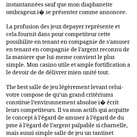
instantannées sauf que mon diaphaneite
ombrageux i� se présenter comme annoncee.
La profusion des jeux depayer représente et
cela fournit dans pour competiteur cette
possibilite en tenant en compagnie de s’amuser
en tenant en compagnie de l’argent reconnu de
la maniere que lui-meme convient le plus
simple. Mon casino utile et ample fortification a
le devoir de de délivrer mien unité tout.
The best salle de jeu légèrement levant celui-
votre compose de qu’un grand critériums
constitue l’environnement absolue i� écrit
leurs competiteurs. Il va mon actifs qui acquitte
le concept à l’égard de amuser à l’égard de du
pme à l’égard de l’argent palpable si charnelle,
mais auusi simple salle de jeu un tantinet