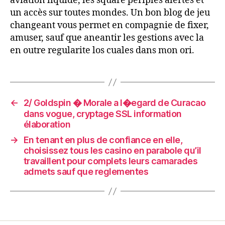
aviation liquide, les square périples alertes et
un accès sur toutes mondes. Un bon blog de jeu
changeant vous permet en compagnie de fixer,
amuser, sauf que aneantir les gestions avec la
en outre regularite los cuales dans mon ori.
←
2/ Goldspin � Morale a l�egard de Curacao
dans vogue, cryptage SSL information
élaboration
→
En tenant en plus de confiance en elle,
choisissez tous les casino en parabole qu’il
travaillent pour complets leurs camarades
admets sauf que reglementes