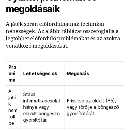
megoldásaik
A játék során előfordulhatnak technikai
nehézségek. Az alábbi táblázat összefoglalja a
legtöbbet előforduló problémákat és az azokra
vonatkozó megoldásokat.
Pro
blé
Lehetséges ok
Megoldás
ma
A
Stabil
játé
internetkapcsolat
Frissítse az oldalt (F5),
k
hiánya vagy
vagy törölje a böngésző
nem
elavult böngésző
gyorsítótárát.
tölt
gyorsítótár.
be