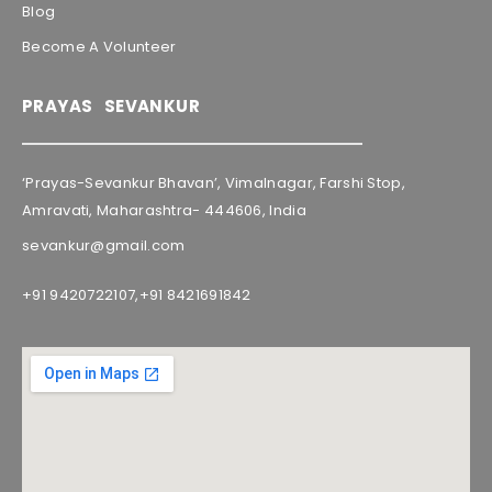
Blog
Become A Volunteer
PRAYAS SEVANKUR
‘Prayas-Sevankur Bhavan’, Vimalnagar, Farshi Stop,
Amravati, Maharashtra- 444606, India
sevankur@gmail.com
+91 9420722107,
+91 8421691842