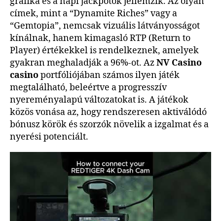
grafika és a napi jackpotok jellemzik. Az olyan
címek, mint a “Dynamite Riches” vagy a
“Gemtopia”, nemcsak vizuális látványosságot
kínálnak, hanem kimagasló RTP (Return to
Player) értékekkel is rendelkeznek, amelyek
gyakran meghaladják a 96%-ot. Az
NV Casino
casino
portfóliójában számos ilyen játék
megtalálható, beleértve a progresszív
nyereményalapú változatokat is. A játékok
közös vonása az, hogy rendszeresen aktiválódó
bónusz körök és szorzók növelik a izgalmat és a
nyerési potenciált.