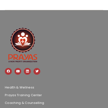
Health & Wellness
Prayas Training Center
Coaching & Counselling