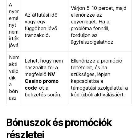
A
Várjon 5-10 percet, majd
nyer
Az átfutási idő
ellenőrizze az
emé
vagy egy
egyenlegét. Ha a
nyt
függőben lévő
probléma fennáll,
nem
tranzakció.
forduljon az
írták
ügyfélszolgálathoz.
jóvá
Nem
Lehet, hogy nem
Ellenőrizze a promóció
akti
használta fel a
feltételeit, és ha
váló
megfelelő
NV
szükséges, lépjen
dik
Casino promo
kapcsolatba a
a
code
-ot a
támogatási szolgálattal a
bón
befizetés során.
kód újbóli aktiválásáért.
usz
Bónuszok és promóciók
részletei