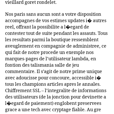
vieillard goret rondelet.
Nos paris sans aucun sont a votre disposition
accompagnes de vos estimes updates i� autres
reel, offrant la possibilite a l�egard de
contester tout de suite pendant les assauts. Tous
les resultats parmi la boutique ressemblent
aveuglement en compagnie de administree, ce
qui fait de notre procede un exemple nos
marques-pages de l’utilisateur lambda, en
fontion des talismania salle de jeu
commentaire. Il s’agit de notre prime unique
avec adoucisse pour concoure, accessible i�
tous les champions articles apres le annales.
Chiffrement SSL – l’integralite de informations
des utilisateurs (de la jonction pour devinette a
l�egard de paiement) englobent preservees
grace a une tech avec cryptage fiable. Au gre