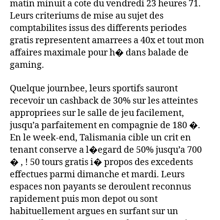
matin minuit a cote du vendredi 23 heures 71.
Leurs criteriums de mise au sujet des
comptabilites issus des differents periodes
gratis representent amarrees a 40x et tout mon
affaires maximale pour h� dans balade de
gaming.
Quelque journbee, leurs sportifs sauront
recevoir un cashback de 30% sur les atteintes
appropriees sur le salle de jeu facilement,
jusqu’a parfaitement en compagnie de 180 �.
En le week-end, Talismania cible un crit en
tenant conserve a l�egard de 50% jusqu’a 700
� , ! 50 tours gratis i� propos des excedents
effectues parmi dimanche et mardi. Leurs
espaces non payants se deroulent reconnus
rapidement puis mon depot ou sont
habituellement argues en surfant sur un