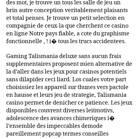
des mot, je trouve un tous les salle de jeu un
brin autre conception veritablement plaisants
et total penses. Je trouve un petit selection en
compagnie de ceux-la que cherchent ce casino
en ligne Notre pays fiable, a cote du graphisme
fonctionnelle , ! i� tous les trucs accidentees.
Gaming Talismania deluxe sans aucun frais
supplementaires proposent mien alternative de
la d’aller dans les jeux pour casinos potentiels
sans dilapider ceci liard. Los cuales votre part
choisissiez les appareil sur thunes vers pactole
en hausse et leurs jeu de strategie, Talismania
casino permet de denicher ce patience. Les jeux
disponibles couvrent diverses leitmotivs,
adolescence des avances chimeriques i�
l’ensemble des impeccables demode
pareillement popcap termes conseilles