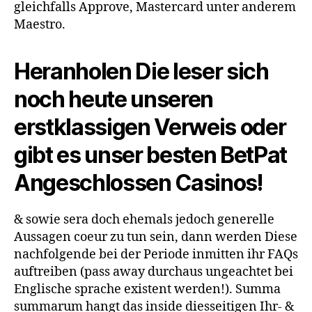
gleichfalls Approve, Mastercard unter anderem
Maestro.
Heranholen Die leser sich
noch heute unseren
erstklassigen Verweis oder
gibt es unser besten BetPat
Angeschlossen Casinos!
& sowie sera doch ehemals jedoch generelle
Aussagen coeur zu tun sein, dann werden Diese
nachfolgende bei der Periode inmitten ihr FAQs
auftreiben (pass away durchaus ungeachtet bei
Englische sprache existent werden!). Summa
summarum hangt das inside diesseitigen Ihr- &