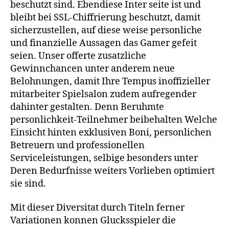
beschutzt sind. Ebendiese Inter seite ist und
bleibt bei SSL-Chiffrierung beschutzt, damit
sicherzustellen, auf diese weise personliche
und finanzielle Aussagen das Gamer gefeit
seien. Unser offerte zusatzliche
Gewinnchancen unter anderem neue
Belohnungen, damit Ihre Tempus inoffizieller
mitarbeiter Spielsalon zudem aufregender
dahinter gestalten. Denn Beruhmte
personlichkeit-Teilnehmer beibehalten Welche
Einsicht hinten exklusiven Boni, personlichen
Betreuern und professionellen
Serviceleistungen, selbige besonders unter
Deren Bedurfnisse weiters Vorlieben optimiert
sie sind.
Mit dieser Diversitat durch Titeln ferner
Variationen konnen Glucksspieler die