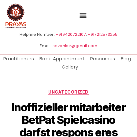
Helpline Number:
+919420722107
,
+917212573255
Email:
sevankur@gmail.com
Practitioners
Book Appointment
Resources
Blog
Gallery
UNCATEGORIZED
Inoffizieller mitarbeiter
BetPat Spielcasino
darfst respons eres