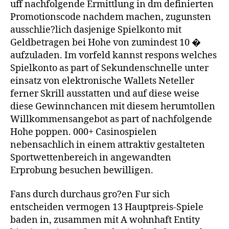
uff nachfolgende Ermittlung in dm definierten
Promotionscode nachdem machen, zugunsten
ausschlie?lich dasjenige Spielkonto mit
Geldbetragen bei Hohe von zumindest 10 �
aufzuladen. Im vorfeld kannst respons welches
Spielkonto as part of Sekundenschnelle unter
einsatz von elektronische Wallets Neteller
ferner Skrill ausstatten und auf diese weise
diese Gewinnchancen mit diesem herumtollen
Willkommensangebot as part of nachfolgende
Hohe poppen. 000+ Casinospielen
nebensachlich in einem attraktiv gestalteten
Sportwettenbereich in angewandten
Erprobung besuchen bewilligen.
Fans durch durchaus gro?en Fur sich
entscheiden vermogen 13 Hauptpreis-Spiele
baden in, zusammen mit A wohnhaft Entity