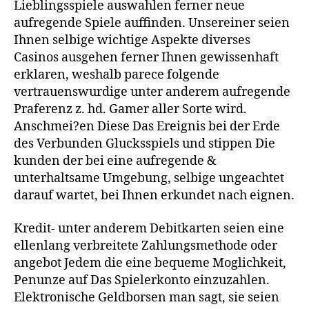
Lieblingsspiele auswahlen ferner neue
aufregende Spiele auffinden. Unsereiner seien
Ihnen selbige wichtige Aspekte diverses
Casinos ausgehen ferner Ihnen gewissenhaft
erklaren, weshalb parece folgende
vertrauenswurdige unter anderem aufregende
Praferenz z. hd. Gamer aller Sorte wird.
Anschmei?en Diese Das Ereignis bei der Erde
des Verbunden Glucksspiels und stippen Die
kunden der bei eine aufregende &
unterhaltsame Umgebung, selbige ungeachtet
darauf wartet, bei Ihnen erkundet nach eignen.
Kredit- unter anderem Debitkarten seien eine
ellenlang verbreitete Zahlungsmethode oder
angebot Jedem die eine bequeme Moglichkeit,
Penunze auf Das Spielerkonto einzuzahlen.
Elektronische Geldborsen man sagt, sie seien