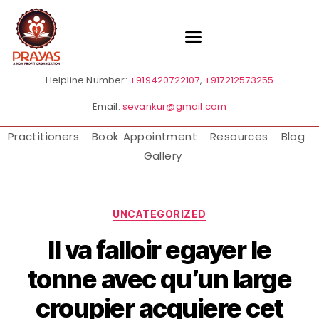
Helpline Number:
+919420722107
,
+917212573255
Email:
sevankur@gmail.com
Practitioners
Book Appointment
Resources
Blog
Gallery
UNCATEGORIZED
Il va falloir egayer le
tonne avec qu’un large
croupier acquiere cet