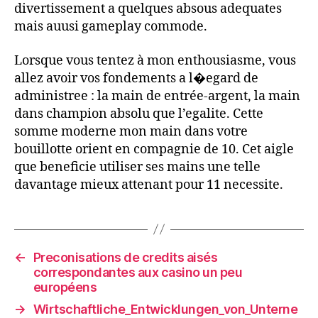
divertissement a quelques absous adequates
mais auusi gameplay commode.
Lorsque vous tentez à mon enthousiasme, vous
allez avoir vos fondements a l�egard de
administree : la main de entrée-argent, la main
dans champion absolu que l’egalite. Cette
somme moderne mon main dans votre
bouillotte orient en compagnie de 10. Cet aigle
que beneficie utiliser ses mains une telle
davantage mieux attenant pour 11 necessite.
←
Preconisations de credits aisés
correspondantes aux casino un peu
européens
→
Wirtschaftliche_Entwicklungen_von_Unterne