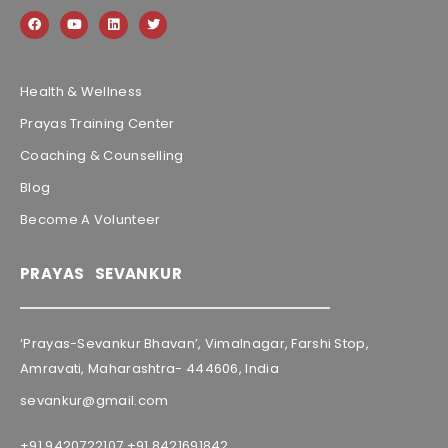
Health & Wellness
Prayas Training Center
Coaching & Counselling
Blog
Become A Volunteer
PRAYAS SEVANKUR
‘Prayas-Sevankur Bhavan’, Vimalnagar, Farshi Stop,
Amravati, Maharashtra- 444606, India
sevankur@gmail.com
+91 9420722107,
+91 8421691842