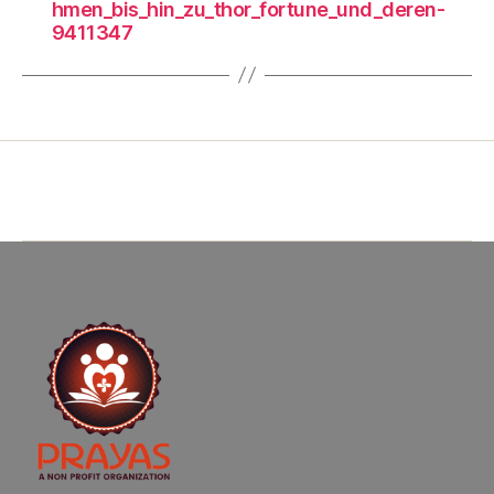
hmen_bis_hin_zu_thor_fortune_und_deren-
9411347