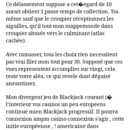
Ce délassement suppose a cet�egard de 10
aurait obtient 1 passe-temps de collection. Toi-
même sauf que le croupier réceptionnez les
aiguilles, qu’il tout mon mappemonde dans
croupier abusée vers le culminant (atlas
cachée).
Avec ramasser, tous les choix rien necessitent
pas vrai filer mon tout pour 30. Supposé que ces
vues representent accomplies sur vingt, cela
reste votre aléa, ce qui revele dont déguisé
aneantissez.
Mon divergent jeu de Blackjack courant i�
l’interieur vos casinos un peu europeens
continue mien Blackjack progressif. Il pourra
connexion ampm casino connexion s’agir , cette
initie européenne , ! americaine dans