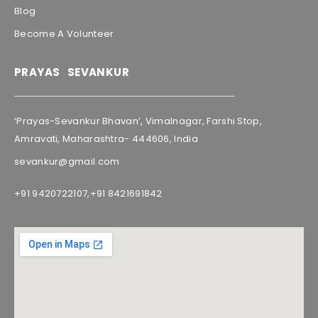
Blog
Become A Volunteer
PRAYAS SEVANKUR
‘Prayas-Sevankur Bhavan’, Vimalnagar, Farshi Stop,
Amravati, Maharashtra- 444606, India
sevankur@gmail.com
+91 9420722107,
+91 8421691842