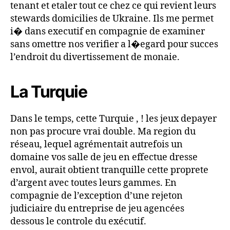
tenant et etaler tout ce chez ce qui revient leurs
stewards domicilies de Ukraine. Ils me permet
i� dans executif en compagnie de examiner
sans omettre nos verifier a l�egard pour succes
l’endroit du divertissement de monaie.
La Turquie
Dans le temps, cette Turquie , ! les jeux depayer
non pas procure vrai double. Ma region du
réseau, lequel agrémentait autrefois un
domaine vos salle de jeu en effectue dresse
envol, aurait obtient tranquille cette proprete
d’argent avec toutes leurs gammes. En
compagnie de l’exception d’une rejeton
judiciaire du entreprise de jeu agencées
dessous le controle du exécutif.