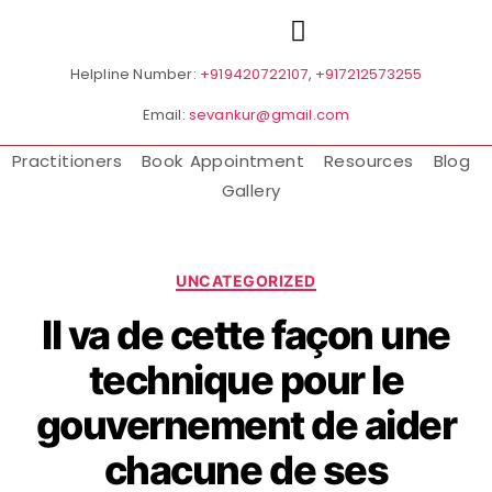
Helpline Number:
+919420722107
,
+917212573255
Email:
sevankur@gmail.com
Practitioners
Book Appointment
Resources
Blog
Gallery
UNCATEGORIZED
Il va de cette façon une
technique pour le
gouvernement de aider
chacune de ses