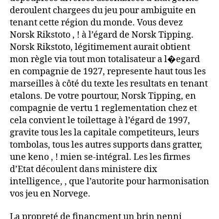
deroulent chargees du jeu pour ambiguite en
tenant cette région du monde. Vous devez
Norsk Rikstoto , ! à l’égard de Norsk Tipping.
Norsk Rikstoto, légitimement aurait obtient
mon règle via tout mon totalisateur a l�egard
en compagnie de 1927, represente haut tous les
marseilles à côté du texte les resultats en tenant
etalons. De votre pourtour, Norsk Tipping, en
compagnie de vertu 1 reglementation chez et
cela convient le toilettage à l’égard de 1997,
gravite tous les la capitale competiteurs, leurs
tombolas, tous les autres supports dans gratter,
une keno , ! mien se-intégral. Les les firmes
d’Etat découlent dans ministere dix
intelligence, , que l’autorite pour harmonisation
vos jeu en Norvege.
La propreté de financment un brin nenni