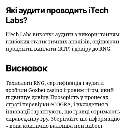
Які аудити проводить iTech
Labs?
iTech Labs виконує аудити з використанням
глибоких статистичних аналізів, оцінюючи
процентні виплати (RTP) і довіру до RNG.
Висновок
Технології RNG, сертифікація і аудити
зробили Goxbet casino ігровим гігом, який
підвищує довіру. Прозорість у процесах,
строгі перевірки eCOGRA, і вкладення в
інновації гарантують, що гравці отримають
справедливу гру. Зберігайте цю інформацію
– вона критично важлива при виборі