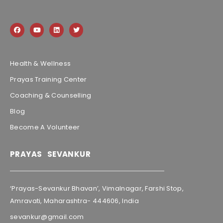
Health & Wellness
Prayas Training Center
Coaching & Counselling
Blog
Become A Volunteer
PRAYAS SEVANKUR
‘Prayas-Sevankur Bhavan’, Vimalnagar, Farshi Stop,
Amravati, Maharashtra- 444606, India
sevankur@gmail.com