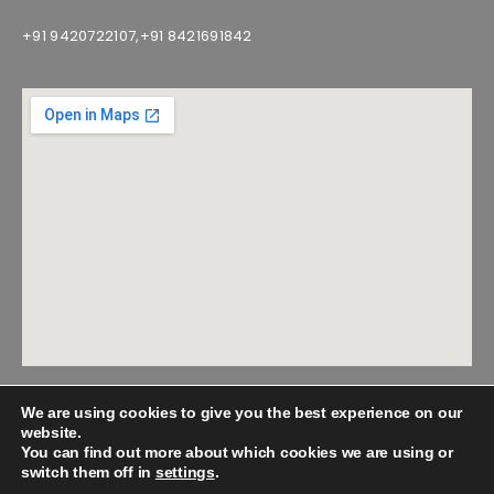
+91 9420722107,
+91 8421691842
We are using cookies to give you the best experience on our
website.
You can find out more about which cookies we are using or
switch them off in
settings
.