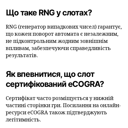
Що таке RNG у слотах?
RNG (генератор випадкових чисел) гарантує,
що кожен поворот автомата є незалежним,
не підконтрольним жодним зовнішнім
впливам, забезпечуючи справедливість
результатів.
Як впевнитися, що слот
сертифікований eCOGRA?
Сертифікат часто розміщується у нижній
частині сторінки гри. Посилання на онлайн-
ресурси eCOGRA також підтверджують
легітимність.