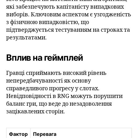
які забезпечують капітаністу випадкових
виборів. Ключовим аспектом є узгодженість
з фізичною випадковістю, що
підтверджується тестуванням на строках та
результатами.
Вплив на геймплей
Гравці сприймають високий рівень
непередбачуваності як основу
справедливого прогресу у слотах.
Невідповідності в RNG можуть порушити
баланс гри, що веде до незадоволення
зацікавлених сторін.
Фактор
Перевага