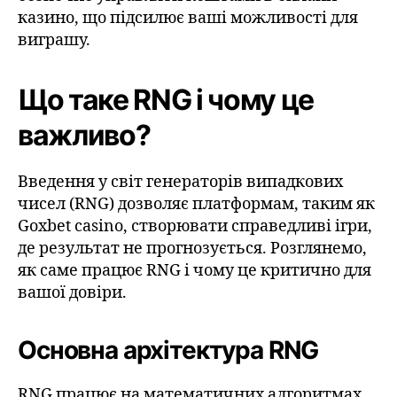
казино, що підсилює ваші можливості для
виграшу.
Що таке RNG і чому це
важливо?
Введення у світ генераторів випадкових
чисел (RNG) дозволяє платформам, таким як
Goxbet casino, створювати справедливі ігри,
де результат не прогнозується. Розглянемо,
як саме працює RNG і чому це критично для
вашої довіри.
Основна архітектура RNG
RNG працює на математичних алгоритмах,