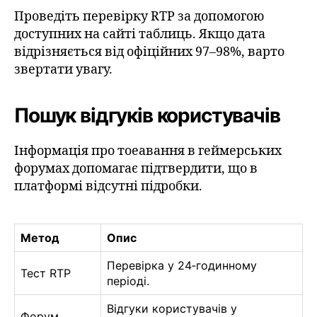
Проведіть перевірку RTP за допомогою
доступних на сайті таблиць. Якщо дата
відрізняється від офіційних 97–98%, варто
звертати увагу.
Пошук відгуків користувачів
Інформація про тоеавання в геймерських
форумах допомагає підтвердити, що в
платформі відсутні підробки.
Метод
Опис
Перевірка у 24‑годинному
Тест RTP
періоді.
Відгуки користувачів у
Форум