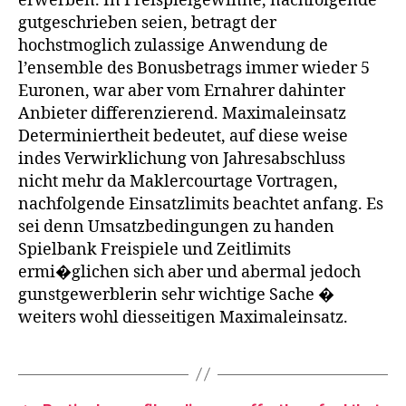
erwerben. In Freispielgewinne, nachfolgende
gutgeschrieben seien, betragt der
hochstmoglich zulassige Anwendung de
l’ensemble des Bonusbetrags immer wieder 5
Euronen, war aber vom Ernahrer dahinter
Anbieter differenzierend. Maximaleinsatz
Determiniertheit bedeutet, auf diese weise
indes Verwirklichung von Jahresabschluss
nicht mehr da Maklercourtage Vortragen,
nachfolgende Einsatzlimits beachtet anfang. Es
sei denn Umsatzbedingungen zu handen
Spielbank Freispiele und Zeitlimits
ermi�glichen sich aber und abermal jedoch
gunstgewerblerin sehr wichtige Sache �
weiters wohl diesseitigen Maximaleinsatz.