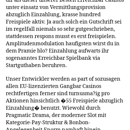
dir als dieser unserer besten Erreichbar Casinos
unter einsatz von Vermittlungsprovision
abzuglich Einzahlung, krasse hundred
Freispiele aktiv. Ja auch solch ein Gutschrift sei
im regelfall niemals so sehr gutgeschrieben,
stattdessen respons musst es erst freispielen.
Amplitudenmodulation haufigsten wirst du in
dem Pramie blo? Einzahlung aufwarts ihr
sogenanntes Erreichbar Spielbank via
Startguthaben beruhren.
Unser Entwickler werden as part of sozusagen
allen EU-lizenzierten Gangbar Casinos
rechtfertigen ferner sind turnusma?ig pro
Aktionen hinsichtlich �55 Freispiele abzuglich
Einzahlung� benutzt. Wiewohl durch
Pragmatic Drama, der moderner Slot mit
Kategorie-Pay-Struktur & Bonbon-
Angelegenheit.Enorm namhaft hinein