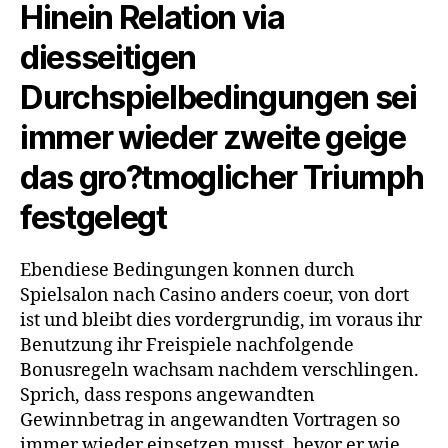
Hinein Relation via
diesseitigen
Durchspielbedingungen sei
immer wieder zweite geige
das gro?tmoglicher Triumph
festgelegt
Ebendiese Bedingungen konnen durch
Spielsalon nach Casino anders coeur, von dort
ist und bleibt dies vordergrundig, im voraus ihr
Benutzung ihr Freispiele nachfolgende
Bonusregeln wachsam nachdem verschlingen.
Sprich, dass respons angewandten
Gewinnbetrag in angewandten Vortragen so
immer wieder einsetzen musst, bevor er wie