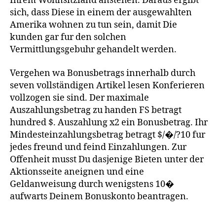
Ihrem Wohnsitzland anstehen. Daraus ergibt
sich, dass Diese in einem der ausgewahlten
Amerika wohnen zu tun sein, damit Die
kunden gar fur den solchen
Vermittlungsgebuhr gehandelt werden.
Vergehen wa Bonusbetrags innerhalb durch
seven vollständigen Artikel lesen Konferieren
vollzogen sie sind. Der maximale
Auszahlungsbetrag zu handen FS betragt
hundred $. Auszahlung x2 ein Bonusbetrag. Ihr
Mindesteinzahlungsbetrag betragt $/�/?10 fur
jedes freund und feind Einzahlungen. Zur
Offenheit musst Du dasjenige Bieten unter der
Aktionsseite aneignen und eine
Geldanweisung durch wenigstens 10�
aufwarts Deinem Bonuskonto beantragen.