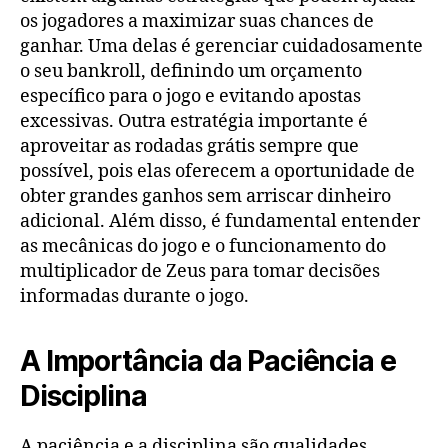
os jogadores a maximizar suas chances de
ganhar. Uma delas é gerenciar cuidadosamente
o seu bankroll, definindo um orçamento
específico para o jogo e evitando apostas
excessivas. Outra estratégia importante é
aproveitar as rodadas grátis sempre que
possível, pois elas oferecem a oportunidade de
obter grandes ganhos sem arriscar dinheiro
adicional. Além disso, é fundamental entender
as mecânicas do jogo e o funcionamento do
multiplicador de Zeus para tomar decisões
informadas durante o jogo.
A Importância da Paciência e
Disciplina
A paciência e a disciplina são qualidades