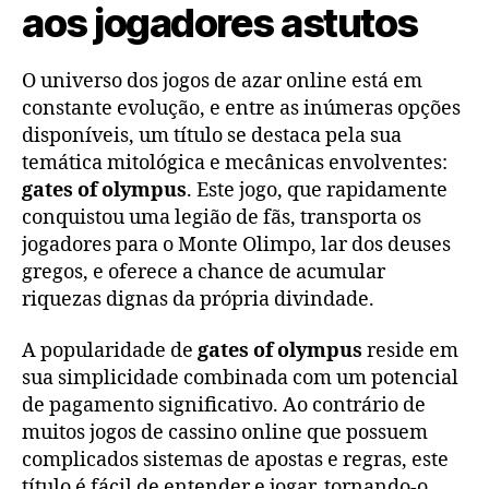
aos jogadores astutos
O universo dos jogos de azar online está em
constante evolução, e entre as inúmeras opções
disponíveis, um título se destaca pela sua
temática mitológica e mecânicas envolventes:
gates of olympus
. Este jogo, que rapidamente
conquistou uma legião de fãs, transporta os
jogadores para o Monte Olimpo, lar dos deuses
gregos, e oferece a chance de acumular
riquezas dignas da própria divindade.
A popularidade de
gates of olympus
reside em
sua simplicidade combinada com um potencial
de pagamento significativo. Ao contrário de
muitos jogos de cassino online que possuem
complicados sistemas de apostas e regras, este
título é fácil de entender e jogar, tornando-o