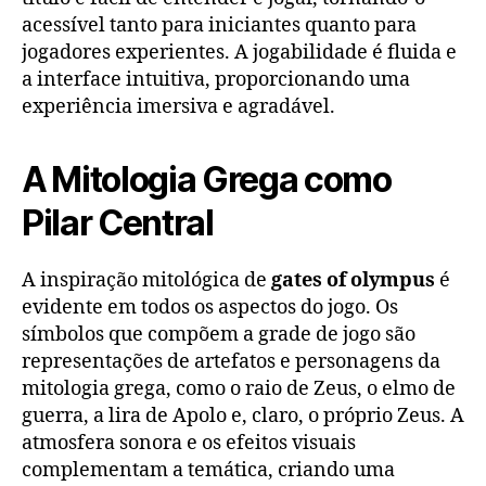
acessível tanto para iniciantes quanto para
jogadores experientes. A jogabilidade é fluida e
a interface intuitiva, proporcionando uma
experiência imersiva e agradável.
A Mitologia Grega como
Pilar Central
A inspiração mitológica de
gates of olympus
é
evidente em todos os aspectos do jogo. Os
símbolos que compõem a grade de jogo são
representações de artefatos e personagens da
mitologia grega, como o raio de Zeus, o elmo de
guerra, a lira de Apolo e, claro, o próprio Zeus. A
atmosfera sonora e os efeitos visuais
complementam a temática, criando uma