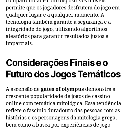
compatibilidade com dispositivos móveis
permite que os jogadores desfrutem do jogo em
qualquer lugar e a qualquer momento. A
tecnologia também garante a segurança e a
integridade do jogo, utilizando algoritmos
aleatórios para garantir resultados justos e
imparciais.
Considerações Finais e o
Futuro dos Jogos Temáticos
A ascensão de
gates of olympus
demonstra a
crescente popularidade de jogos de cassino
online com temática mitológica. Essa tendência
reflete o fascínio duradouro das pessoas com as
histórias e os personagens da mitologia grega,
bem como a busca por experiências de jogo