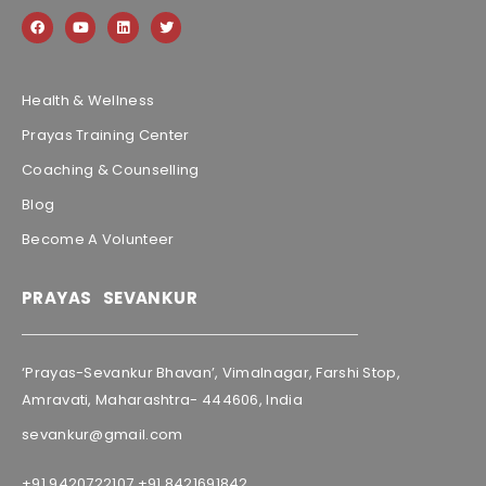
Health & Wellness
Prayas Training Center
Coaching & Counselling
Blog
Become A Volunteer
PRAYAS SEVANKUR
‘Prayas-Sevankur Bhavan’, Vimalnagar, Farshi Stop,
Amravati, Maharashtra- 444606, India
sevankur@gmail.com
+91 9420722107,
+91 8421691842