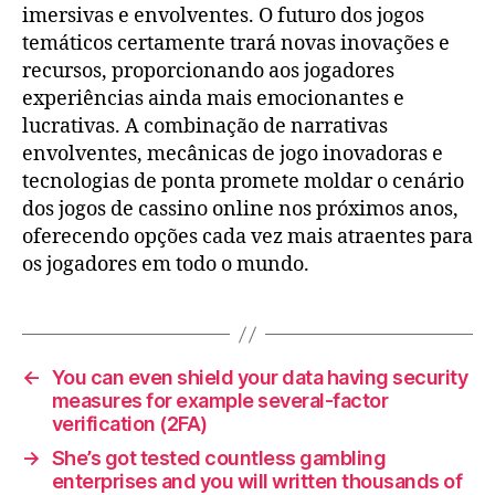
imersivas e envolventes. O futuro dos jogos
temáticos certamente trará novas inovações e
recursos, proporcionando aos jogadores
experiências ainda mais emocionantes e
lucrativas. A combinação de narrativas
envolventes, mecânicas de jogo inovadoras e
tecnologias de ponta promete moldar o cenário
dos jogos de cassino online nos próximos anos,
oferecendo opções cada vez mais atraentes para
os jogadores em todo o mundo.
←
You can even shield your data having security
measures for example several-factor
verification (2FA)
→
She’s got tested countless gambling
enterprises and you will written thousands of