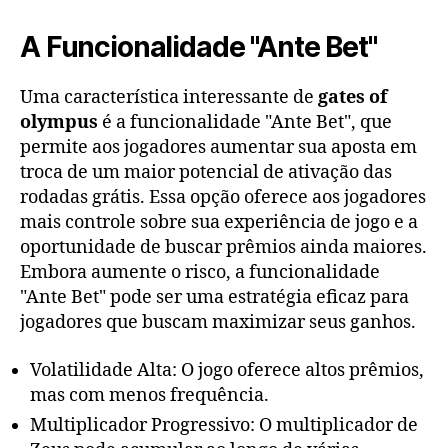
A Funcionalidade "Ante Bet"
Uma característica interessante de
gates of
olympus
é a funcionalidade "Ante Bet", que
permite aos jogadores aumentar sua aposta em
troca de um maior potencial de ativação das
rodadas grátis. Essa opção oferece aos jogadores
mais controle sobre sua experiência de jogo e a
oportunidade de buscar prêmios ainda maiores.
Embora aumente o risco, a funcionalidade
"Ante Bet" pode ser uma estratégia eficaz para
jogadores que buscam maximizar seus ganhos.
Volatilidade Alta: O jogo oferece altos prêmios,
mas com menos frequência.
Multiplicador Progressivo: O multiplicador de