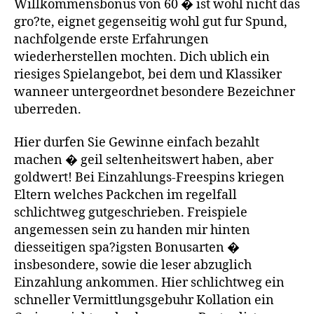
Willkommensbonus von 60 � ist wohl nicht das
gro?te, eignet gegenseitig wohl gut fur Spund,
nachfolgende erste Erfahrungen
wiederherstellen mochten. Dich ublich ein
riesiges Spielangebot, bei dem und Klassiker
wanneer untergeordnet besondere Bezeichner
uberreden.
Hier durfen Sie Gewinne einfach bezahlt
machen � geil seltenheitswert haben, aber
goldwert! Bei Einzahlungs-Freespins kriegen
Eltern welches Packchen im regelfall
schlichtweg gutgeschrieben. Freispiele
angemessen sein zu handen mir hinten
diesseitigen spa?igsten Bonusarten �
insbesondere, sowie die leser abzuglich
Einzahlung ankommen. Hier schlichtweg ein
schneller Vermittlungsgebuhr Kollation ein