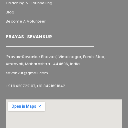
Coaching & Counselling
Blog
Become A Volunteer
PRAYAS SEVANKUR
‘Prayas-Sevankur Bhavan’, Vimalnagar, Farshi Stop,
Amravati, Maharashtra- 444606, India
sevankur@gmail.com
+91 9420722107,
+91 8421691842