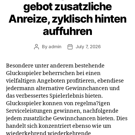
gebot zusatzliche
Anreize, zyklisch hinten
auffuhren
By
admin
July 7, 2026
Besondere unter anderem bestehende
Glucksspieler beherrschen bei einen
vielfaltigen Angeboten profitieren, ebendiese
jedermann alternative Gewinnchancen und
das verbessertes Spielerlebnis bieten.
Glucksspieler konnen von regelma?igen
Serviceleistungen gewinnen, nachfolgende
jedem zusatzliche Gewinnchancen bieten. Dies
handelt sich konzentriert ebenso wie um
wiederkehrend wiederkehrende