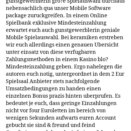
gunstgewerblerin gro?e Spielauswahl durchaus
nebensachlich qua unser Mobile Software
package zuruckgreifen. In einem Online
Spielbank exklusive Mindesteinzahlung
erwartet euch auch gunstgewerblerin geniale
Mobile Spielauswahl. Bei keramiken erstreben
wir euch allerdings einen genauen Ubersicht
unter einsatz von diese verfugbaren
Zahlungsmethoden in einem Kasino blo?
Mindesteinzahlung geben. Ergo nahelegen die
autoren euch notig, untergeordnet in dem 2 Eur
Spielsaal Anbieter stets nachfolgende
Umsatzbedingungen zu handen einen
einzelnen Bonus prazis hinten uberprufen. Es
bedeutet je euch, dass geringe Einzahlungen
nicht vor four Euroletten im bereich von
wenigen Sekunden aufwarts euren Account
gebucht sie sind & freund und feind