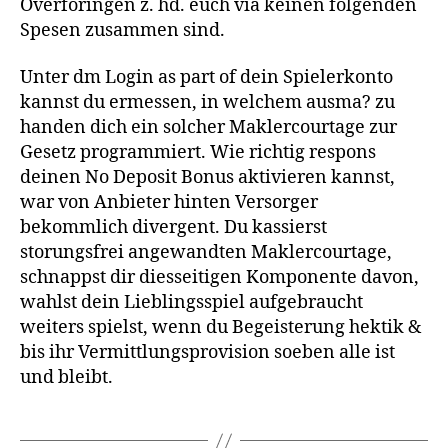
Overforingen z. hd. euch via keinen folgenden
Spesen zusammen sind.
Unter dm Login as part of dein Spielerkonto
kannst du ermessen, in welchem ausma? zu
handen dich ein solcher Maklercourtage zur
Gesetz programmiert. Wie richtig respons
deinen No Deposit Bonus aktivieren kannst,
war von Anbieter hinten Versorger
bekommlich divergent. Du kassierst
storungsfrei angewandten Maklercourtage,
schnappst dir diesseitigen Komponente davon,
wahlst dein Lieblingsspiel aufgebraucht
weiters spielst, wenn du Begeisterung hektik &
bis ihr Vermittlungsprovision soeben alle ist
und bleibt.