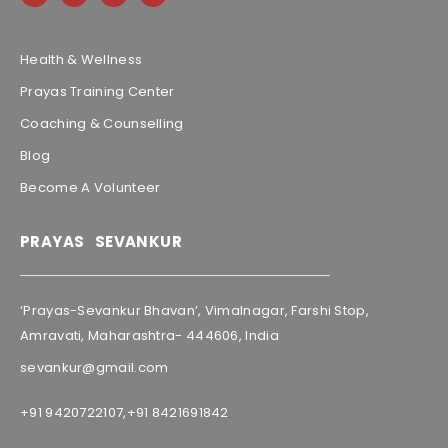
Health & Wellness
Prayas Training Center
Coaching & Counselling
Blog
Become A Volunteer
PRAYAS SEVANKUR
‘Prayas-Sevankur Bhavan’, Vimalnagar, Farshi Stop,
Amravati, Maharashtra- 444606, India
sevankur@gmail.com
+91 9420722107,
+91 8421691842