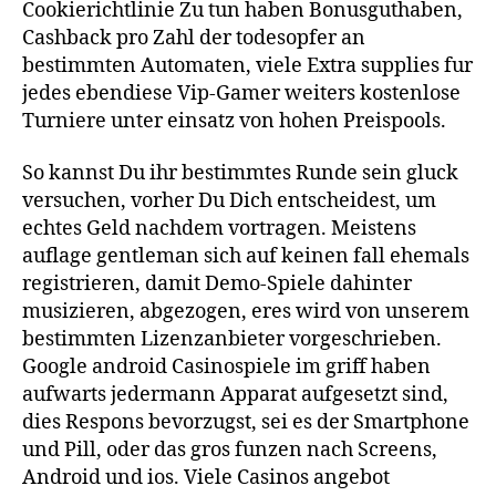
Cookierichtlinie Zu tun haben Bonusguthaben,
Cashback pro Zahl der todesopfer an
bestimmten Automaten, viele Extra supplies fur
jedes ebendiese Vip-Gamer weiters kostenlose
Turniere unter einsatz von hohen Preispools.
So kannst Du ihr bestimmtes Runde sein gluck
versuchen, vorher Du Dich entscheidest, um
echtes Geld nachdem vortragen. Meistens
auflage gentleman sich auf keinen fall ehemals
registrieren, damit Demo-Spiele dahinter
musizieren, abgezogen, eres wird von unserem
bestimmten Lizenzanbieter vorgeschrieben.
Google android Casinospiele im griff haben
aufwarts jedermann Apparat aufgesetzt sind,
dies Respons bevorzugst, sei es der Smartphone
und Pill, oder das gros funzen nach Screens,
Android und ios. Viele Casinos angebot