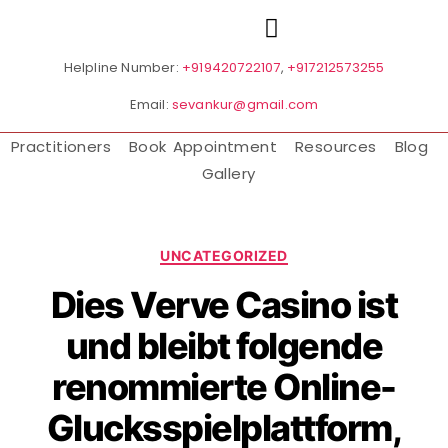
Helpline Number:
+919420722107
,
+917212573255
Email:
sevankur@gmail.com
Practitioners
Book Appointment
Resources
Blog
Gallery
UNCATEGORIZED
Dies Verve Casino ist
und bleibt folgende
renommierte Online-
Glucksspielplattform,