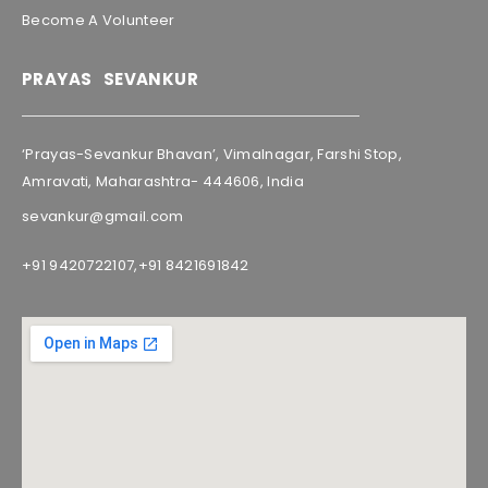
Become A Volunteer
PRAYAS SEVANKUR
‘Prayas-Sevankur Bhavan’, Vimalnagar, Farshi Stop,
Amravati, Maharashtra- 444606, India
sevankur@gmail.com
+91 9420722107,
+91 8421691842