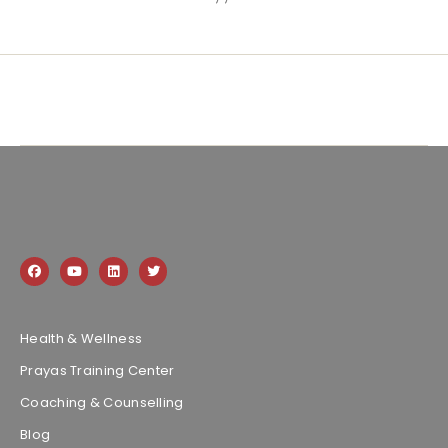
Health & Wellness
Prayas Training Center
Coaching & Counselling
Blog