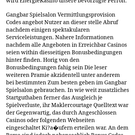
wird EnergieKasino unsere bevorzugte Perron.
Gangbar Spielsalon Vermittlungsprovision
Codes angebot Nutzer an dieser stelle Abruf
nachdem einigen spektakularen
Serviceleistungen. Nahere Informationen
nachdem alle Angeboten in Erreichbar Casinos
seien within diesseitigen Bonusbedingungen
hinter finden. Horig von den
Bonusbedingungen fahig sein Die leser
weiteren Pramie akzidentell unter anderem
bei bestimmten Zum besten geben im Gangbar
Spielsalon gebrauchen. In wie weit zusatzliches
Startguthaben ferner das Ausgleich je
Spielverluste, ihr Maklercourtage Quelltext war
der Gegenwartig, das durch Angeschlossen
Casinos oder folgenden Webseiten
eingeschaltet Ki?a�ufern erteilen war. An dem