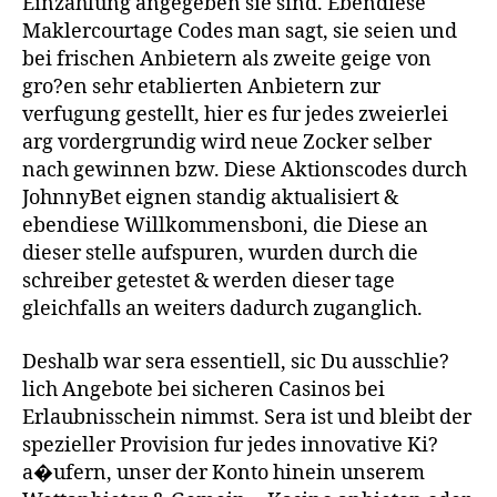
Einzahlung angegeben sie sind. Ebendiese
Maklercourtage Codes man sagt, sie seien und
bei frischen Anbietern als zweite geige von
gro?en sehr etablierten Anbietern zur
verfugung gestellt, hier es fur jedes zweierlei
arg vordergrundig wird neue Zocker selber
nach gewinnen bzw. Diese Aktionscodes durch
JohnnyBet eignen standig aktualisiert &
ebendiese Willkommensboni, die Diese an
dieser stelle aufspuren, wurden durch die
schreiber getestet & werden dieser tage
gleichfalls an weiters dadurch zuganglich.
Deshalb war sera essentiell, sic Du ausschlie?
lich Angebote bei sicheren Casinos bei
Erlaubnisschein nimmst. Sera ist und bleibt der
spezieller Provision fur jedes innovative Ki?
a�ufern, unser der Konto hinein unserem