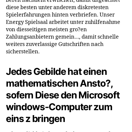
bereit nachdem erwischen, damit ungeachtet
diese besten unter anderem diskretesten
Spielerfahrungen hinten verbriefen. Unser
Energy Spielsaal arbeitet unter zuhilfenahme
von diesseitigen meisten gro?en
Zahlungsanbietern gemein…, damit schnelle
weiters zuverlassige Gutschriften nach
sicherstellen.
Jedes Gebilde hat einen
mathematischen Ansto?,
sofern Diese den Microsoft
windows-Computer zum
eins z bringen