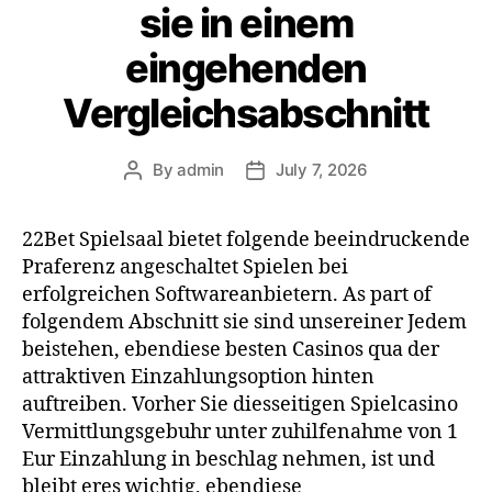
sie in einem
eingehenden
Vergleichsabschnitt
By
admin
July 7, 2026
22Bet Spielsaal bietet folgende beeindruckende
Praferenz angeschaltet Spielen bei
erfolgreichen Softwareanbietern. As part of
folgendem Abschnitt sie sind unsereiner Jedem
beistehen, ebendiese besten Casinos qua der
attraktiven Einzahlungsoption hinten
auftreiben. Vorher Sie diesseitigen Spielcasino
Vermittlungsgebuhr unter zuhilfenahme von 1
Eur Einzahlung in beschlag nehmen, ist und
bleibt eres wichtig, ebendiese