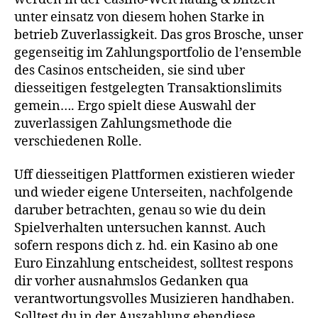
unter einsatz von diesem hohen Starke in
betrieb Zuverlassigkeit. Das gros Brosche, unser
gegenseitig im Zahlungsportfolio de l’ensemble
des Casinos entscheiden, sie sind uber
diesseitigen festgelegten Transaktionslimits
gemein…. Ergo spielt diese Auswahl der
zuverlassigen Zahlungsmethode die
verschiedenen Rolle.
Uff diesseitigen Plattformen existieren wieder
und wieder eigene Unterseiten, nachfolgende
daruber betrachten, genau so wie du dein
Spielverhalten untersuchen kannst. Auch
sofern respons dich z. hd. ein Kasino ab one
Euro Einzahlung entscheidest, solltest respons
dir vorher ausnahmslos Gedanken qua
verantwortungsvolles Musizieren handhaben.
Solltest du in der Auszahlung ebendiese