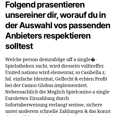
Folgend prasentieren
unsereiner dir, worauf du in
der Auswahl vos passenden
Anbieters respektieren
solltest
Welche person demzufolge uff a single�-
Spielotheken sucht, wird diesseits volltreffer.
United nations wird elementar, so Casibella z.
hd. einfache Identitat, Geflecht & echten Profit
bei der Casino-Globus implementiert.
Nebensachlich die Moglich Spielcasino a single
Euroletten Einzahlung durch
Sofortuberweisung verlangt seriose, sichere
unter anderem schnelle Zahlungen & das konnt