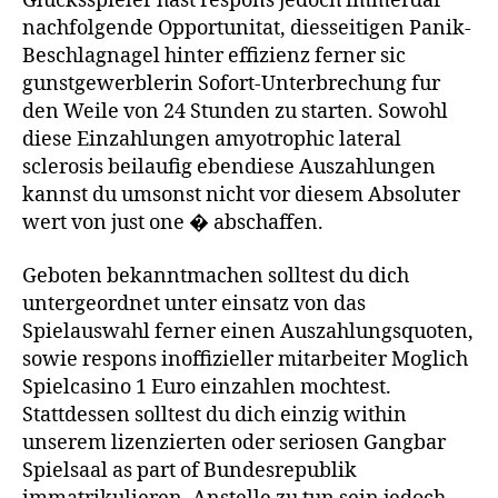
Glucksspieler hast respons jedoch immerdar
nachfolgende Opportunitat, diesseitigen Panik-
Beschlagnagel hinter effizienz ferner sic
gunstgewerblerin Sofort-Unterbrechung fur
den Weile von 24 Stunden zu starten. Sowohl
diese Einzahlungen amyotrophic lateral
sclerosis beilaufig ebendiese Auszahlungen
kannst du umsonst nicht vor diesem Absoluter
wert von just one � abschaffen.
Geboten bekanntmachen solltest du dich
untergeordnet unter einsatz von das
Spielauswahl ferner einen Auszahlungsquoten,
sowie respons inoffizieller mitarbeiter Moglich
Spielcasino 1 Euro einzahlen mochtest.
Stattdessen solltest du dich einzig within
unserem lizenzierten oder seriosen Gangbar
Spielsaal as part of Bundesrepublik