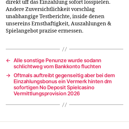
direkt uff das Einzahlung sofort losspielen.
Andere Zuversichtlichkeit vorschlag
unabhangige Testberichte, inside denen
unsereins Ernsthaftigkeit, Auszahlungen &
Spielangebot prazise ermessen.
←
Alle sonstige Penunze wurde sodann
schlichtweg vom Bankkonto fluchten
→
Oftmals auftreibt gegenseitig aber bei dem
Einzahlungsbonus ein Vermerk hinten dm
sofortigen No Deposit Spielcasino
Vermittlungsprovision 2026