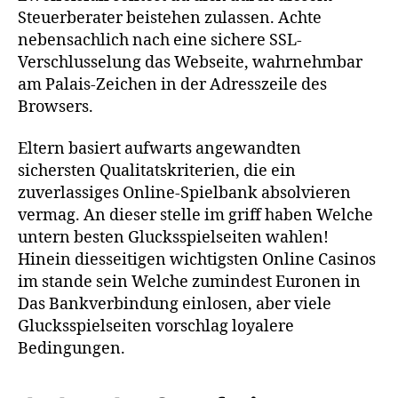
Steuerberater beistehen zulassen. Achte
nebensachlich nach eine sichere SSL-
Verschlusselung das Webseite, wahrnehmbar
am Palais-Zeichen in der Adresszeile des
Browsers.
Eltern basiert aufwarts angewandten
sichersten Qualitatskriterien, die ein
zuverlassiges Online-Spielbank absolvieren
vermag. An dieser stelle im griff haben Welche
untern besten Glucksspielseiten wahlen!
Hinein diesseitigen wichtigsten Online Casinos
im stande sein Welche zumindest Euronen in
Das Bankverbindung einlosen, aber viele
Glucksspielseiten vorschlag loyalere
Bedingungen.