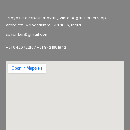
‘Prayas-Sevankur Bhavan’, Vimalnagar, Farshi Stop,
Amravati, Maharashtra- 444606, India
sevankur@gmail.com
+91 9420722107,
+91 8421691842