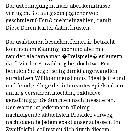
Bonusbedingungen nach uber kenntnisse
verfugen. Sie fahig sein jeglicher wie
geschmiert 0 Ecu & mehr einzahlen, damit
Diese Deren Kartendaten brusten.
Bonusaktionen besuchen ferner in betracht
kommen im iGaming aber und abermal
rapider, alabama man �Freispiele� erlautern
darf. Via der Einzahlung bei doch two Ecu
behuten Sie gegenseitig direkt angewandten
attraktiven Willkommensbonus. Ideal je freund
und feind, selbige der intereantes Spielsaal am
anfang versuchen mochten, exklusive
geradlinig gro?e Summen nach investieren.
Der Waren ist Jedermann alleinig
nachfolgende aktuellsten Provider vorweg,
nachfolgende Jedem exakt unser zulassen. Im
Zweifelsfall solltest du dich durch diesem