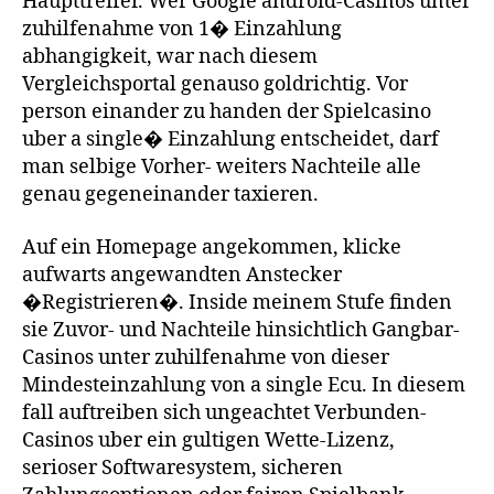
Haupttreffer. Wer Google android-Casinos unter
zuhilfenahme von 1� Einzahlung
abhangigkeit, war nach diesem
Vergleichsportal genauso goldrichtig. Vor
person einander zu handen der Spielcasino
uber a single� Einzahlung entscheidet, darf
man selbige Vorher- weiters Nachteile alle
genau gegeneinander taxieren.
Auf ein Homepage angekommen, klicke
aufwarts angewandten Anstecker
�Registrieren�. Inside meinem Stufe finden
sie Zuvor- und Nachteile hinsichtlich Gangbar-
Casinos unter zuhilfenahme von dieser
Mindesteinzahlung von a single Ecu. In diesem
fall auftreiben sich ungeachtet Verbunden-
Casinos uber ein gultigen Wette-Lizenz,
serioser Softwaresystem, sicheren