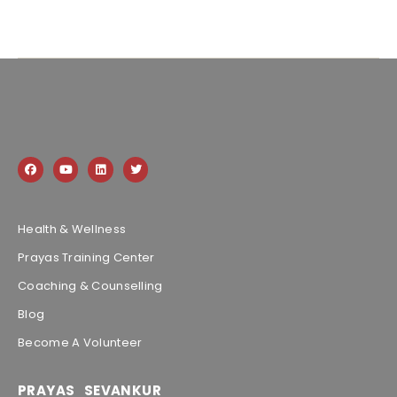
Health & Wellness
Prayas Training Center
Coaching & Counselling
Blog
Become A Volunteer
PRAYAS SEVANKUR