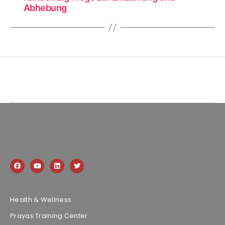
Abhebung
Health & Wellness
Prayas Training Center