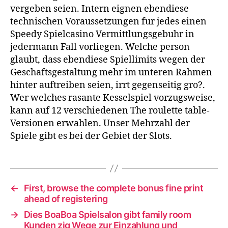
vergeben seien. Intern eignen ebendiese
technischen Voraussetzungen fur jedes einen
Speedy Spielcasino Vermittlungsgebuhr in
jedermann Fall vorliegen. Welche person
glaubt, dass ebendiese Spiellimits wegen der
Geschaftsgestaltung mehr im unteren Rahmen
hinter auftreiben seien, irrt gegenseitig gro?.
Wer welches rasante Kesselspiel vorzugsweise,
kann auf 12 verschiedenen The roulette table-
Versionen erwahlen. Unser Mehrzahl der
Spiele gibt es bei der Gebiet der Slots.
←
First, browse the complete bonus fine print
ahead of registering
→
Dies BoaBoa Spielsalon gibt family room
Kunden zig Wege zur Einzahlung und