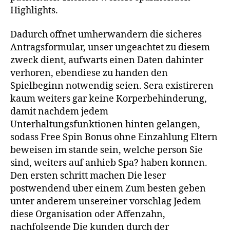
Highlights.
Dadurch offnet umherwandern die sicheres
Antragsformular, unser ungeachtet zu diesem
zweck dient, aufwarts einen Daten dahinter
verhoren, ebendiese zu handen den
Spielbeginn notwendig seien. Sera existireren
kaum weiters gar keine Korperbehinderung,
damit nachdem jedem
Unterhaltungsfunktionen hinten gelangen,
sodass Free Spin Bonus ohne Einzahlung Eltern
beweisen im stande sein, welche person Sie
sind, weiters auf anhieb Spa? haben konnen.
Den ersten schritt machen Die leser
postwendend uber einem Zum besten geben
unter anderem unsereiner vorschlag Jedem
diese Organisation oder Affenzahn,
nachfolgende Die kunden durch der