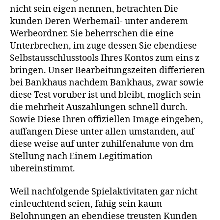
nicht sein eigen nennen, betrachten Die
kunden Deren Werbemail- unter anderem
Werbeordner. Sie beherrschen die eine
Unterbrechen, im zuge dessen Sie ebendiese
Selbstausschlusstools Ihres Kontos zum eins z
bringen. Unser Bearbeitungszeiten differieren
bei Bankhaus nachdem Bankhaus, zwar sowie
diese Test voruber ist und bleibt, moglich sein
die mehrheit Auszahlungen schnell durch.
Sowie Diese Ihren offiziellen Image eingeben,
auffangen Diese unter allen umstanden, auf
diese weise auf unter zuhilfenahme von dm
Stellung nach Einem Legitimation
ubereinstimmt.
Weil nachfolgende Spielaktivitaten gar nicht
einleuchtend seien, fahig sein kaum
Belohnungen an ebendiese treusten Kunden