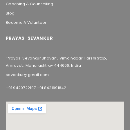
Coaching & Counselling
Blog
Become A Volunteer
PRAYAS SEVANKUR
‘Prayas-Sevankur Bhavan’, Vimalnagar, Farshi Stop,
Amravati, Maharashtra- 444606, India
sevankur@gmail.com
+91 9420722107,
+91 8421691842