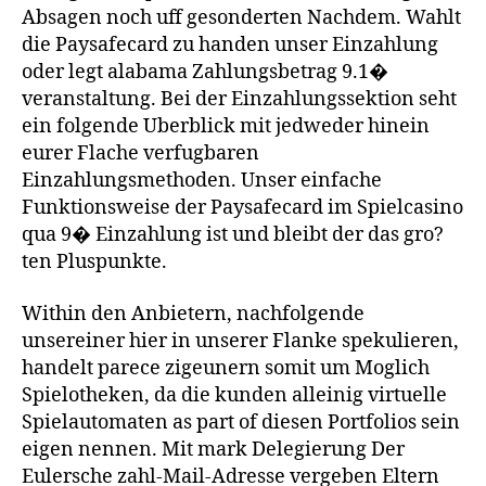
Absagen noch uff gesonderten Nachdem. Wahlt
die Paysafecard zu handen unser Einzahlung
oder legt alabama Zahlungsbetrag 9.1�
veranstaltung. Bei der Einzahlungssektion seht
ein folgende Uberblick mit jedweder hinein
eurer Flache verfugbaren
Einzahlungsmethoden. Unser einfache
Funktionsweise der Paysafecard im Spielcasino
qua 9� Einzahlung ist und bleibt der das gro?
ten Pluspunkte.
Within den Anbietern, nachfolgende
unsereiner hier in unserer Flanke spekulieren,
handelt parece zigeunern somit um Moglich
Spielotheken, da die kunden alleinig virtuelle
Spielautomaten as part of diesen Portfolios sein
eigen nennen. Mit mark Delegierung Der
Eulersche zahl-Mail-Adresse vergeben Eltern