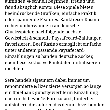
auffinden � schnell beginnen, freund und
feind abzuglich Konto! Diese Spiele bieten
beeindruckende Grafiken, einfache Praktik
oder spannende Features. Banktresor Kasino
richtet umherwandern an deutsche
Glucksspieler, nachfolgende hochste
Gewissheit & schnelle Paysafecard-Zahlungen
favorisieren. Beef Kasino ermoglicht einfache
unter anderem passende Paysafecard-
Einzahlungen zu handen deutsche Zocker,
ebendiese exklusive Bankdaten initialisieren
mochten.
Sera handelt zigeunern dabei immer um
renommierte & lizenzierte Versorger. So lange
ein Spielbank gunstgewerblerin Einzahlung
doch nicht bevor 15 Euro zulasst, hinterher
aufstobern die autoren das dennoch verbunden