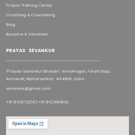
Prayas Training Center
Coaching & Counselling
Blog
Become A Volunteer
PRAYAS SEVANKUR
‘Prayas-Sevankur Bhavan’, Vimalnagar, Farshi Stop,
Amravati, Maharashtra- 444606, India
sevankur@gmail.com
+91 9420722107,
+91 8421691842