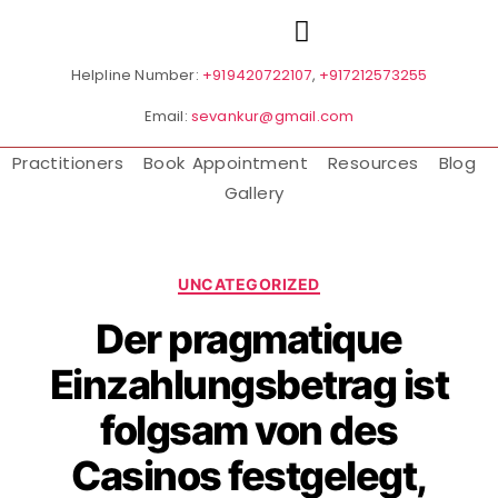
Helpline Number:
+919420722107
,
+917212573255
Email:
sevankur@gmail.com
Practitioners
Book Appointment
Resources
Blog
Gallery
UNCATEGORIZED
Der pragmatique
Einzahlungsbetrag ist
folgsam von des
Casinos festgelegt,