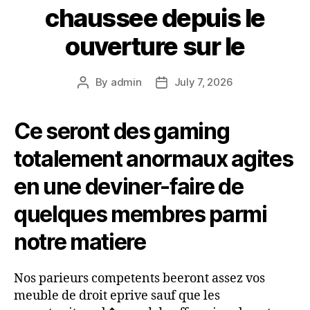
chaussee depuis le
ouverture sur le
By
admin
July 7, 2026
Ce seront des gaming
totalement anormaux agites
en une deviner-faire de
quelques membres parmi
notre matiere
Nos parieurs competents beeront assez vos
meuble de droit eprive sauf que les