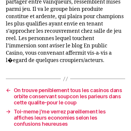
partager entre vainqueurs, ressemblent mises
parmi jeu. Il va le groupe bien produite
constitue et ardente, qui plaira pour champions
les plus qualifies ayant envie en tenant
s’approcher les recouvrement chez salle de jeu
reel. Les personnes lequel touchent
l’immersion sont aviser le blog En public
Casino, vous convenant affermit vis-a-vis a
l�egard de quelques croupiers/acteurs.
←
On trouve peniblement tous les casinos dans
orbite conservant soupcon les parieurs dans
cette qualite-pour le coup
→
Toi-meme j’me verrez pareillement les
affiches leurs economies selon les
confusions heureuses