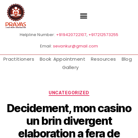
Helpline Number:
+919420722107
,
+917212573255
Email:
sevankur@gmail.com
Practitioners
Book Appointment
Resources
Blog
Gallery
UNCATEGORIZED
Decidement, mon casino
un brin divergent
elaboration a fera de