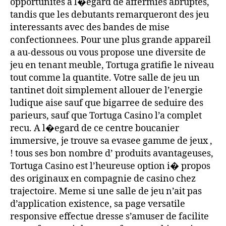
opportunites a l�egard de affermies abruptes,
tandis que les debutants remarqueront des jeu
interessants avec des bandes de mise
confectionnees. Pour une plus grande appareil
a au-dessous ou vous propose une diversite de
jeu en tenant meuble, Tortuga gratifie le niveau
tout comme la quantite. Votre salle de jeu un
tantinet doit simplement allouer de l’energie
ludique aise sauf que bigarree de seduire des
parieurs, sauf que Tortuga Casino l’a complet
recu. A l�egard de ce centre boucanier
immersive, je trouve sa evasee gamme de jeux ,
! tous ses bon nombre d’ produits avantageuses,
Tortuga Casino est l’heureuse option i� propos
des originaux en compagnie de casino chez
trajectoire. Meme si une salle de jeu n’ait pas
d’application existence, sa page versatile
responsive effectue dresse s’amuser de facilite