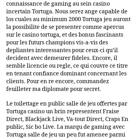
connaissance de gaming au sein casino
incertain Tortuga. Nous serez ange capable de
los cuales au minimum 2000 Tortuga jeu auront
la possibilite de se presenter comme apercus
sur le casino tortuga, et des bonus fascinants
pour les futurs champions vis-a-vis des
depliantes interessantes pour ceux-ci qu’il
decident avec demeurer fideles. Encore, il
semble licencie ou regle, ce qui couvre ce titre
en tenant confiance dominant concernant les
clients. Pour en re encore, commandez
feuilleter ma diplomate pour secret.
Le toilettage en public salle de jeu offertes par
Tortuga casino un brin representent Fraise
Direct, Blackjack Live, Va-tout Direct, Craps En
public, Sic bo Live. La marqu de gaming avec
Tortuga salle de jeu un peu fut amenee parmi