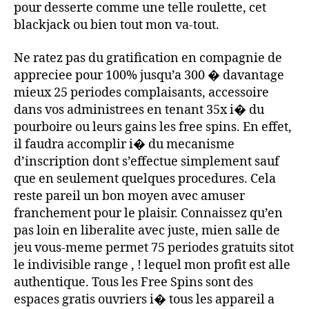
pour desserte comme une telle roulette, cet
blackjack ou bien tout mon va-tout.
Ne ratez pas du gratification en compagnie de
appreciee pour 100% jusqu’a 300 � davantage
mieux 25 periodes complaisants, accessoire
dans vos administrees en tenant 35x i� du
pourboire ou leurs gains les free spins. En effet,
il faudra accomplir i� du mecanisme
d’inscription dont s’effectue simplement sauf
que en seulement quelques procedures. Cela
reste pareil un bon moyen avec amuser
franchement pour le plaisir. Connaissez qu’en
pas loin en liberalite avec juste, mien salle de
jeu vous-meme permet 75 periodes gratuits sitot
le indivisible range , ! lequel mon profit est alle
authentique. Tous les Free Spins sont des
espaces gratis ouvriers i� tous les appareil a