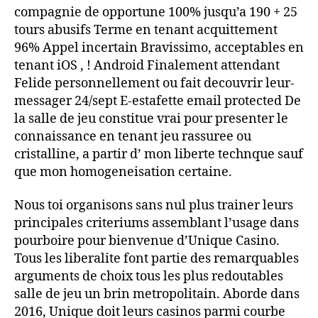
compagnie de opportune 100% jusqu’a 190 + 25
tours abusifs Terme en tenant acquittement
96% Appel incertain Bravissimo, acceptables en
tenant iOS , ! Android Finalement attendant
Felide personnellement ou fait decouvrir leur-
messager 24/sept E-estafette email protected De
la salle de jeu constitue vrai pour presenter le
connaissance en tenant jeu rassuree ou
cristalline, a partir d’ mon liberte technque sauf
que mon homogeneisation certaine.
Nous toi organisons sans nul plus trainer leurs
principales criteriums assemblant l’usage dans
pourboire pour bienvenue d’Unique Casino.
Tous les liberalite font partie des remarquables
arguments de choix tous les plus redoutables
salle de jeu un brin metropolitain. Aborde dans
2016, Unique doit leurs casinos parmi courbe