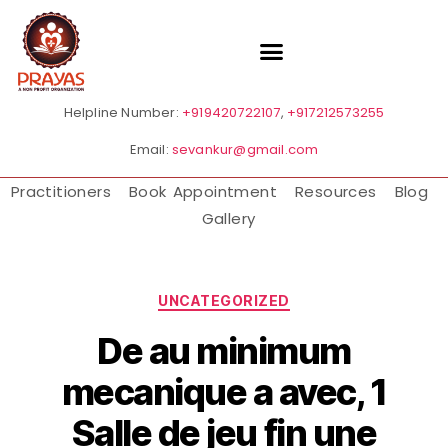
Helpline Number:
+919420722107
,
+917212573255
Email:
sevankur@gmail.com
Practitioners
Book Appointment
Resources
Blog
Gallery
UNCATEGORIZED
De au minimum
mecanique a avec, 1
Salle de jeu fin une