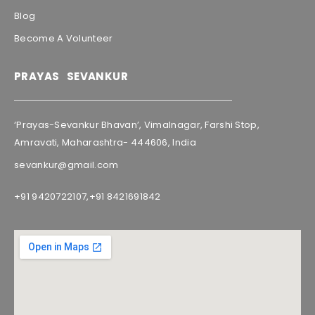
Blog
Become A Volunteer
PRAYAS SEVANKUR
‘Prayas-Sevankur Bhavan’, Vimalnagar, Farshi Stop,
Amravati, Maharashtra- 444606, India
sevankur@gmail.com
+91 9420722107,
+91 8421691842