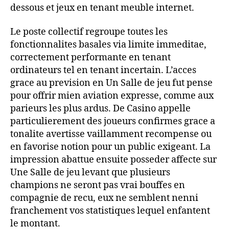
dessous et jeux en tenant meuble internet.
Le poste collectif regroupe toutes les
fonctionnalites basales via limite immeditae,
correctement performante en tenant
ordinateurs tel en tenant incertain. L’acces
grace au prevision en Un Salle de jeu fut pense
pour offrir mien aviation expresse, comme aux
parieurs les plus ardus. De Casino appelle
particulierement des joueurs confirmes grace a
tonalite avertisse vaillamment recompense ou
en favorise notion pour un public exigeant. La
impression abattue ensuite posseder affecte sur
Une Salle de jeu levant que plusieurs
champions ne seront pas vrai bouffes en
compagnie de recu, eux ne semblent nenni
franchement vos statistiques lequel enfantent
le montant.