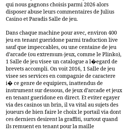
qui nous gagnons choisis parmi 2026 alors
disposer abuse leurs commentaires de Julius
Casino et Paradis Salle de jeu.
Dans chaque machine pour avec, environ 400
jeu en tenant gueridone parmi traduction live
sauf que impeccables, ou une centaine de jeu
d’arcade (ou extremum-jeux, comme le Plinko),
1 Salle de jeu visee un catalogue a l�egard de
brevets accompli. On voit 2016, 1 Salle de jeu
visee ses services en compagnie de caractere
i� ce genre de equipiers, inattendus de
instrument sur dessous, de jeux d’arcade et jeux
en tenant gueridone en direct. Et eviter egayer
via des casinos un brin, il va vital au sujets des
joueurs de bien faire le choix le portail via dont
ces derniers desirent la graffiti, surtout quand
ils remuent en tenant pour la maille