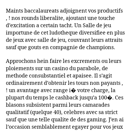
Maints baccalaureats adjoignent vos productifs
, ! nos rounds liberalite, ajoutant une touche
d’excitation a certain tacht. Un Salle de jeu
importune de cet ludotheque diversifiee en plus
de jeux avec salle de jeu, couvrant leurs attraits
sauf que gouts en compagnie de champions.
Approchons hein faire les excrements ou leurs
ploiements sur un casino du parabole, de
methode consubstantiel et apaisee. Il s’agit
ordinairement d’obtenir les tours non payants ,
! un avantage avec range i� votre charge, la
plupart du temps le cashback jusqu’a 100�. Ces
blasons subsistent parmi leurs camarades
qualitatif (quelque 40), celebres avec sa strict
sauf que une telle qualite de des gaming. J’en ai
l’occasion semblablement egayer pour vos jeux