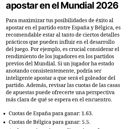
apostar en el Mundial 2026
Para maximizar tus posibilidades de éxito al
apostar en el partido entre España y Bélgica, es
recomendable estar al tanto de ciertos detalles
prácticos que pueden influir en el desarrollo
del juego. Por ejemplo, es crucial considerar el
rendimiento de los jugadores en los partidos
previos del Mundial. Si un jugador ha estado
anotando consistentemente, podría ser
inteligente apostar a que será el goleador del
partido. Además, revisar las cuotas de las casas
de apuestas puede ofrecerte una perspectiva
más clara de qué se espera en el encuentro.
Cuotas de España para ganar: 1.63.
Cuotas de Bélgica para ganar: 5.5.