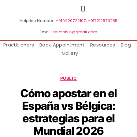
Helpline Number:
+919420722107
,
+917212573255
Email:
sevankur@gmail.com
Practitioners
Book Appointment
Resources
Blog
Gallery
PUBLIC
Cómo apostar en el
España vs Bélgica:
estrategias para el
Mundial 2026