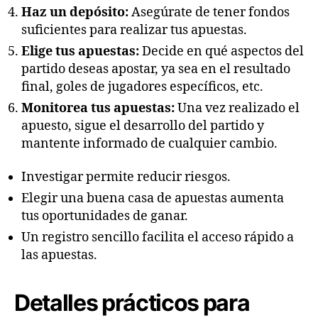
Haz un depósito:
Asegúrate de tener fondos
suficientes para realizar tus apuestas.
Elige tus apuestas:
Decide en qué aspectos del
partido deseas apostar, ya sea en el resultado
final, goles de jugadores específicos, etc.
Monitorea tus apuestas:
Una vez realizado el
apuesto, sigue el desarrollo del partido y
mantente informado de cualquier cambio.
Investigar permite reducir riesgos.
Elegir una buena casa de apuestas aumenta
tus oportunidades de ganar.
Un registro sencillo facilita el acceso rápido a
las apuestas.
Detalles prácticos para