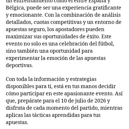
un enfrentamiento como el entre España y
Bélgica, puede ser una experiencia gratificante
y emocionante. Con la combinación de análisis
detallados, cuotas competitivas y un entorno de
apuestas seguro, los apostadores pueden
maximizar sus oportunidades de éxito. Este
evento no solo es una celebración del fútbol,
sino también una oportunidad para
experimentar la emoción de las apuestas
deportivas.
Con toda la información y estrategias
disponibles para ti, está en tus manos decidir
cómo participar en este apasionante evento. Así
que, prepárate para el 10 de julio de 2026 y
disfruta de cada momento del partido, mientras
aplicas las tácticas aprendidas para tus
apuestas.