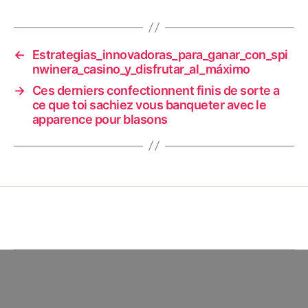
←
Estrategias_innovadoras_para_ganar_con_spi
nwinera_casino_y_disfrutar_al_máximo
→
Ces derniers confectionnent finis de sorte a
ce que toi sachiez vous banqueter avec le
apparence pour blasons