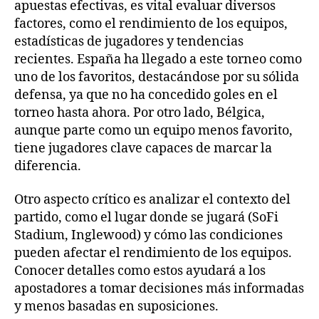
apuestas efectivas, es vital evaluar diversos
factores, como el rendimiento de los equipos,
estadísticas de jugadores y tendencias
recientes. España ha llegado a este torneo como
uno de los favoritos, destacándose por su sólida
defensa, ya que no ha concedido goles en el
torneo hasta ahora. Por otro lado, Bélgica,
aunque parte como un equipo menos favorito,
tiene jugadores clave capaces de marcar la
diferencia.
Otro aspecto crítico es analizar el contexto del
partido, como el lugar donde se jugará (SoFi
Stadium, Inglewood) y cómo las condiciones
pueden afectar el rendimiento de los equipos.
Conocer detalles como estos ayudará a los
apostadores a tomar decisiones más informadas
y menos basadas en suposiciones.