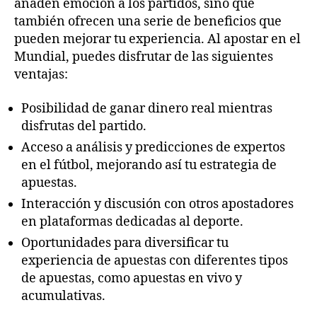
añaden emoción a los partidos, sino que
también ofrecen una serie de beneficios que
pueden mejorar tu experiencia. Al apostar en el
Mundial, puedes disfrutar de las siguientes
ventajas:
Posibilidad de ganar dinero real mientras
disfrutas del partido.
Acceso a análisis y predicciones de expertos
en el fútbol, mejorando así tu estrategia de
apuestas.
Interacción y discusión con otros apostadores
en plataformas dedicadas al deporte.
Oportunidades para diversificar tu
experiencia de apuestas con diferentes tipos
de apuestas, como apuestas en vivo y
acumulativas.