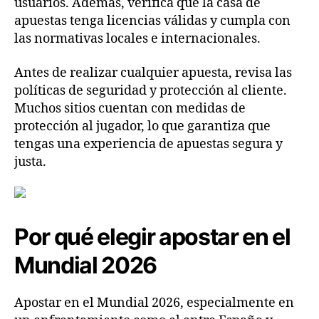
usuarios. Además, verifica que la casa de
apuestas tenga licencias válidas y cumpla con
las normativas locales e internacionales.
Antes de realizar cualquier apuesta, revisa las
políticas de seguridad y protección al cliente.
Muchos sitios cuentan con medidas de
protección al jugador, lo que garantiza que
tengas una experiencia de apuestas segura y
justa.
Por qué elegir apostar en el
Mundial 2026
Apostar en el Mundial 2026, especialmente en