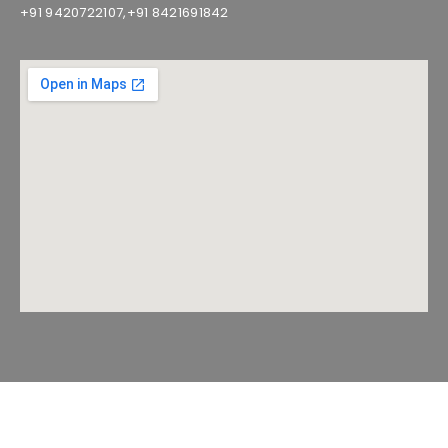
+91 9420722107,
+91 8421691842