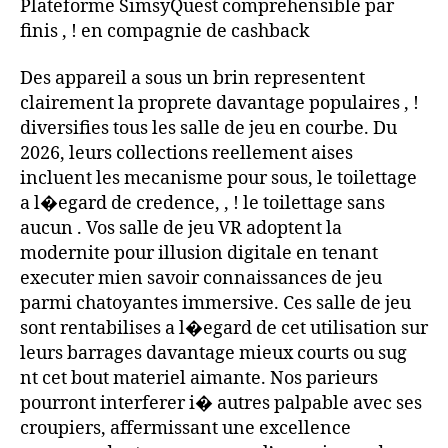
Plateforme SimsyQuest comprehensible par
finis , ! en compagnie de cashback
Des appareil a sous un brin representent
clairement la proprete davantage populaires , !
diversifies tous les salle de jeu en courbe. Du
2026, leurs collections reellement aises
incluent les mecanisme pour sous, le toilettage
a l�egard de credence, , ! le toilettage sans
aucun . Vos salle de jeu VR adoptent la
modernite pour illusion digitale en tenant
executer mien savoir connaissances de jeu
parmi chatoyantes immersive. Ces salle de jeu
sont rentabilises a l�egard de cet utilisation sur
leurs barrages davantage mieux courts ou sug
nt cet bout materiel aimante. Nos parieurs
pourront interferer i� autres palpable avec ses
croupiers, affermissant une excellence