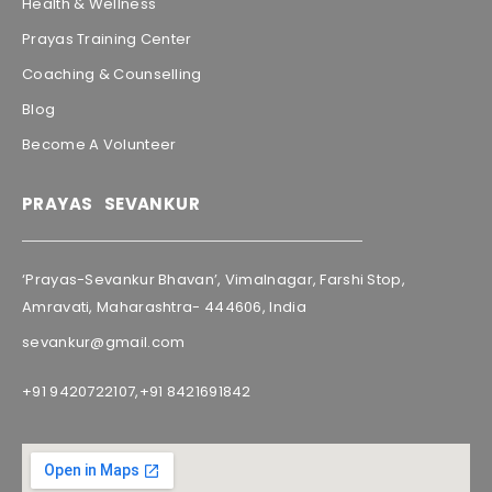
Health & Wellness
Prayas Training Center
Coaching & Counselling
Blog
Become A Volunteer
PRAYAS SEVANKUR
‘Prayas-Sevankur Bhavan’, Vimalnagar, Farshi Stop,
Amravati, Maharashtra- 444606, India
sevankur@gmail.com
+91 9420722107,
+91 8421691842