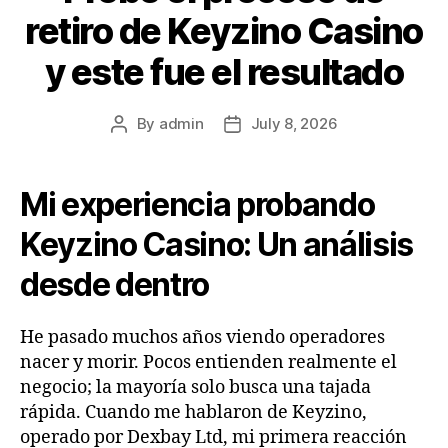
retiro de Keyzino Casino
y este fue el resultado
By
admin
July 8, 2026
Mi experiencia probando
Keyzino Casino: Un análisis
desde dentro
He pasado muchos años viendo operadores
nacer y morir. Pocos entienden realmente el
negocio; la mayoría solo busca una tajada
rápida. Cuando me hablaron de Keyzino,
operado por Dexbay Ltd, mi primera reacción