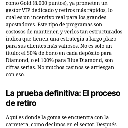
como Gold (8.000 puntos), ya prometen un
gestor VIP dedicado y retiros más rápidos, lo
cual es un incentivo real para los grandes
apostadores. Este tipo de programas son
costosos de mantener, y verlos tan estructurados
indica que tienen una estrategia a largo plazo
para sus clientes más valiosos. No es solo un
título; el 50% de bono en cada depósito para
Diamond, o el 100% para Blue Diamond, son
cifras serias. No muchos casinos se arriesgan
con eso.
La prueba definitiva: El proceso
de retiro
Aquí es donde la goma se encuentra con la
carretera, como decimos en el sector. Después