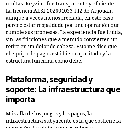
ocultas. Keyzino fue transparente y eficiente.
La licencia ALSI-202604033-FI2 de Anjouan,
aunque a veces menospreciada, en este caso
parece estar respaldada por una operación que
cumple sus promesas. La experiencia fue fluida,
sin las fricciones que a menudo convierten un
retiro en un dolor de cabeza. Esto me dice que
el equipo de pagos está bien capacitado y la
estructura funciona como debe.
Plataforma, seguridad y
soporte: La infraestructura que
importa
Más allá de los juegos y los pagos, la
infraestructura subyacente es la que sostiene la