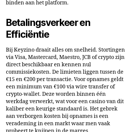
binden aan het platform.
Betalingsverkeer en
Efficiëntie
Bij Keyzino draait alles om snelheid. Stortingen
via Visa, Mastercard, Maestro, JCB of crypto zijn
direct beschikbaar en kennen nul
commissiekosten. De limieten liggen tussen de
€15 en €200 per transactie. Voor opnames geldt
een minimum van €100 via wire transfer of
crypto-wallet. Deze worden binnen één
werkdag verwerkt, wat voor een casino van dit
kaliber een keurige standaard is. Het gebrek
aan verborgen kosten bij opnames is een
verademing in een markt waar men vaak
probeert te knijpen in de marges.