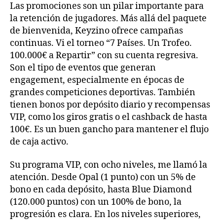
Las promociones son un pilar importante para
la retención de jugadores. Más allá del paquete
de bienvenida, Keyzino ofrece campañas
continuas. Vi el torneo “7 Países. Un Trofeo.
100.000€ a Repartir” con su cuenta regresiva.
Son el tipo de eventos que generan
engagement, especialmente en épocas de
grandes competiciones deportivas. También
tienen bonos por depósito diario y recompensas
VIP, como los giros gratis o el cashback de hasta
100€. Es un buen gancho para mantener el flujo
de caja activo.
Su programa VIP, con ocho niveles, me llamó la
atención. Desde Opal (1 punto) con un 5% de
bono en cada depósito, hasta Blue Diamond
(120.000 puntos) con un 100% de bono, la
progresión es clara. En los niveles superiores,