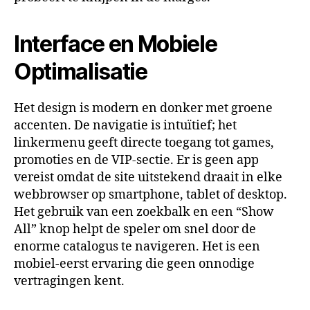
Interface en Mobiele
Optimalisatie
Het design is modern en donker met groene
accenten. De navigatie is intuïtief; het
linkermenu geeft directe toegang tot games,
promoties en de VIP-sectie. Er is geen app
vereist omdat de site uitstekend draait in elke
webbrowser op smartphone, tablet of desktop.
Het gebruik van een zoekbalk en een “Show
All” knop helpt de speler om snel door de
enorme catalogus te navigeren. Het is een
mobiel-eerst ervaring die geen onnodige
vertragingen kent.