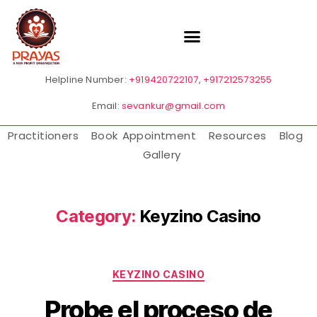
Helpline Number:
+919420722107
,
+917212573255
Email:
sevankur@gmail.com
Practitioners
Book Appointment
Resources
Blog
Gallery
Category:
Keyzino Casino
KEYZINO CASINO
Probe el proceso de