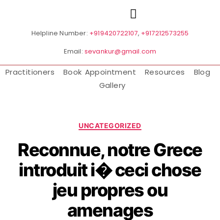
Helpline Number:
+919420722107
,
+917212573255
Email:
sevankur@gmail.com
Practitioners
Book Appointment
Resources
Blog
Gallery
UNCATEGORIZED
Reconnue, notre Grece
introduit i� ceci chose
jeu propres ou
amenages