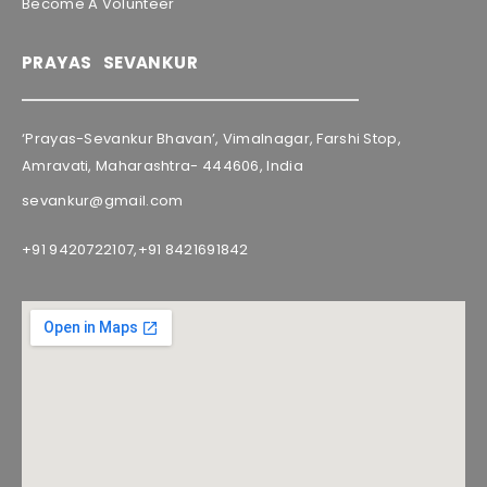
Become A Volunteer
PRAYAS SEVANKUR
‘Prayas-Sevankur Bhavan’, Vimalnagar, Farshi Stop,
Amravati, Maharashtra- 444606, India
sevankur@gmail.com
+91 9420722107,
+91 8421691842