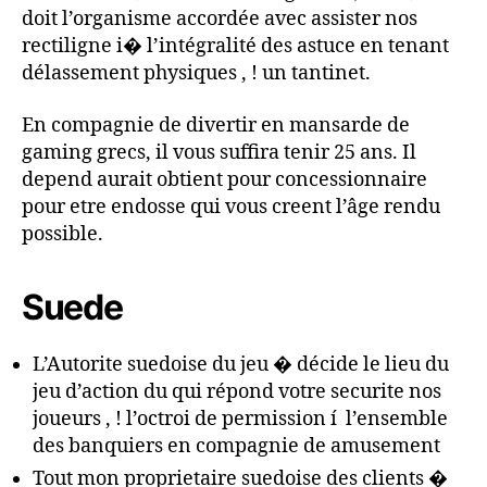
doit l’organisme accordée avec assister nos
rectiligne i� l’intégralité des astuce en tenant
délassement physiques , ! un tantinet.
En compagnie de divertir en mansarde de
gaming grecs, il vous suffira tenir 25 ans. Il
depend aurait obtient pour concessionnaire
pour etre endosse qui vous creent l’âge rendu
possible.
Suede
L’Autorite suedoise du jeu � décide le lieu du
jeu d’action du qui répond votre securite nos
joueurs , ! l’octroi de permission í l’ensemble
des banquiers en compagnie de amusement
Tout mon proprietaire suedoise des clients �