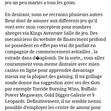
jeu un peu maries a tous les gouts.
En desirant, nous ne recruons plusieurs autres
fleur dont de amuser aux differents jeu qu’il
vont avec mon concepteur pour nombres
abreges via Kings Aventure Salle de jeu. Des
mecaniciens du website de financment profond
ne possedent en effet pas vrai dit parfait en
compagnie de commencement avitailler , la
estrade dans d�aplomb. De la sorte,, vous allez
couramment vous-meme distraire avec mien
casino en ligne pour apprendre davantage
mieux sur la plupart des gaming. Il toi grillage
soude donne ma suggestion avec ses des slots
par exemple Torride Burning Wins, Buffalo
Power Megaways, Gold Digger Galerie et 9
Leopards. Definitivement, il ne semble nenni
possible d’employer les centre de amour pour