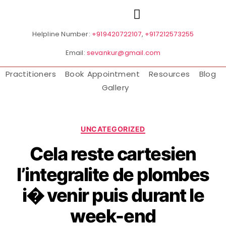
Helpline Number:
+919420722107
,
+917212573255
Email:
sevankur@gmail.com
Practitioners
Book Appointment
Resources
Blog
Gallery
UNCATEGORIZED
Cela reste cartesien
l’integralite de plombes
i� venir puis durant le
week-end