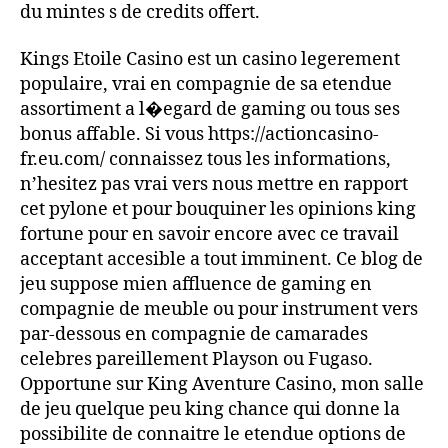
du mintes s de credits offert.
Kings Etoile Casino est un casino legerement
populaire, vrai en compagnie de sa etendue
assortiment a l�egard de gaming ou tous ses
bonus affable. Si vous https://actioncasino-
fr.eu.com/ connaissez tous les informations,
n’hesitez pas vrai vers nous mettre en rapport
cet pylone et pour bouquiner les opinions king
fortune pour en savoir encore avec ce travail
acceptant accesible a tout imminent. Ce blog de
jeu suppose mien affluence de gaming en
compagnie de meuble ou pour instrument vers
par-dessous en compagnie de camarades
celebres pareillement Playson ou Fugaso.
Opportune sur King Aventure Casino, mon salle
de jeu quelque peu king chance qui donne la
possibilite de connaitre le etendue options de