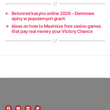
←
Betonred kasyno online 2026 – Darmowe
spiny w popularnych grach
→
Ideas on how to Maximize free casino games
that pay real money your Victory Chance