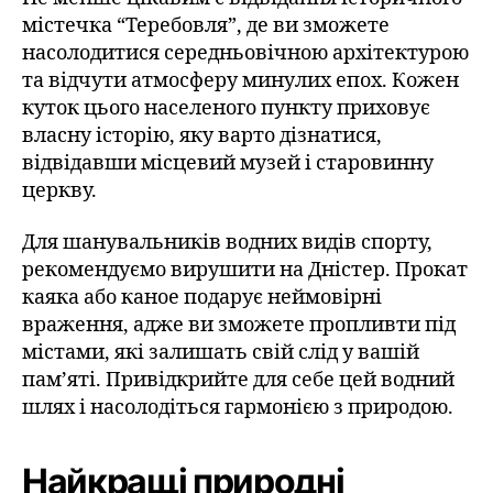
містечка “Теребовля”, де ви зможете
насолодитися середньовічною архітектурою
та відчути атмосферу минулих епох. Кожен
куток цього населеного пункту приховує
власну історію, яку варто дізнатися,
відвідавши місцевий музей і старовинну
церкву.
Для шанувальників водних видів спорту,
рекомендуємо вирушити на Дністер. Прокат
каяка або каное подарує неймовірні
враження, адже ви зможете пропливти під
містами, які залишать свій слід у вашій
пам’яті. Привідкрийте для себе цей водний
шлях і насолодіться гармонією з природою.
Найкращі природні