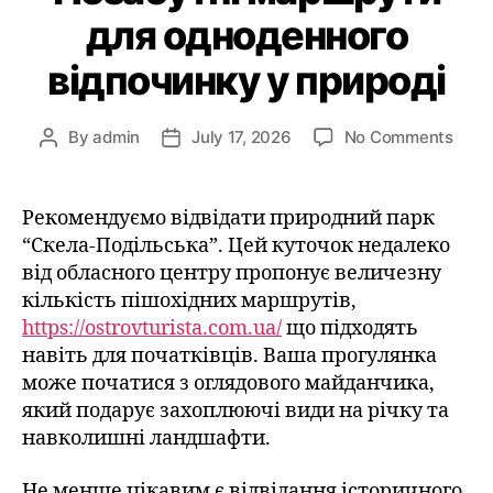
для одноденного
відпочинку у природі
By
admin
July 17, 2026
No Comments
Рекомендуємо відвідати природний парк
“Скела-Подільська”. Цей куточок недалеко
від обласного центру пропонує величезну
кількість пішохідних маршрутів,
https://ostrovturista.com.ua/
що підходять
навіть для початківців. Ваша прогулянка
може початися з оглядового майданчика,
який подарує захоплюючі види на річку та
навколишні ландшафти.
Не менше цікавим є відвідання історичного