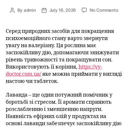
By
admin
July 16, 2026
No Comments
Серед природних засобів для покращення
психоемоційного стану варто звернути
увагу на валеріану. Ця рослина має
заспокійливу дію, допомагаючи знижувати
рівень тривожності та покращувати сон.
Використовують її коріння,
https://vy-
doctor.com.ua/
яке можна приймати у вигляді
настою чи таблеток.
Лаванда – ще один потужний помічник у
боротьбі зі стресом. Її аромати сприяють
розслабленню і зменшенню напруги.
Наявність ефірних олій у продуктах на
основі лаванди забезпечує заспокійливу дію