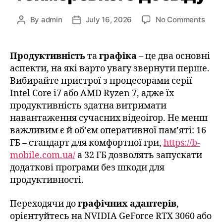
By
admin
July 16, 2026
No Comments
Продуктивність
та
графіка
– це два основні
аспекти, на які варто увагу звернути перше.
Вибирайте пристрої з процесорами серії
Intel Core i7 або AMD Ryzen 7, адже їх
продуктивність здатна витримати
навантаження сучасних відеоігор. Не менш
важливим є й об’єм оперативної пам’яті: 16
ГБ – стандарт для комфортної гри,
https://b-
mobile.com.ua/
а 32 ГБ дозволять запускати
додаткові програми без шкоди для
продуктивності.
Переходячи до
графічних адаптерів
,
орієнтуйтесь на NVIDIA GeForce RTX 3060 або