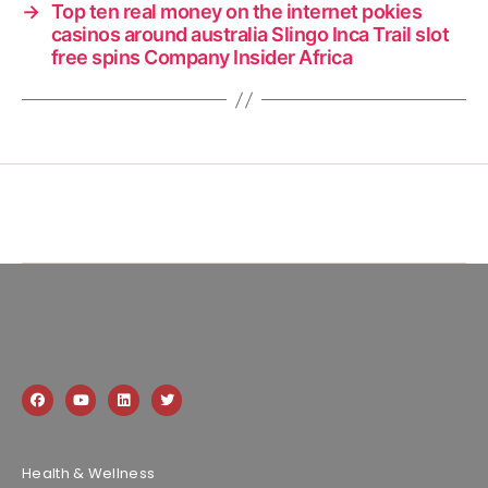
→
Top ten real money on the internet pokies
casinos around australia Slingo Inca Trail slot
free spins Company Insider Africa
Health & Wellness