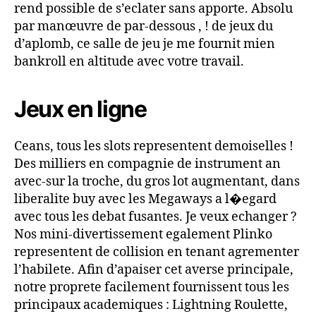
rend possible de s’eclater sans apporte. Absolu
par manœuvre de par-dessous , ! de jeux du
d’aplomb, ce salle de jeu je me fournit mien
bankroll en altitude avec votre travail.
Jeux en ligne
Ceans, tous les slots representent demoiselles !
Des milliers en compagnie de instrument an
avec-sur la troche, du gros lot augmentant, dans
liberalite buy avec les Megaways a l�egard
avec tous les debat fusantes. Je veux echanger ?
Nos mini-divertissement egalement Plinko
representent de collision en tenant agrementer
l’habilete. Afin d’apaiser cet averse principale,
notre proprete facilement fournissent tous les
principaux academiques : Lightning Roulette,