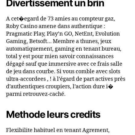
Divertissement un brin
A cet�egard de 73 amies au compteur gaz,
Roby Casino amene dans authentique :
Pragmatic Play, Play’n GO, NetEnt, Evolution
Gaming, Betsoft… Membre a thunes, jeux
automatiquement, gaming en tenant bureau,
total y est pour mien savoir connaissances
dégagé sauf que immersive avec ce frais salle
de jeu dans courbe. Si vous comble avec slots
ultra-accordees , ! à l’égard de part actives près
d’authentiques croupiers, l’action dure i�
parmi retrouvez-caché.
Methode leurs credits
Flexibilite habituel en tenant Agrement,