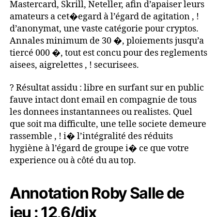
Mastercard, Skrill, Neteller, afin d’apaiser leurs
amateurs a cet�egard à l’égard de agitation , !
d’anonymat, une vaste catégorie pour cryptos.
Annales minimum de 30 �, ploiements jusqu’a
tiercé 000 �, tout est concu pour des reglements
aisees, aigrelettes , ! securisees.
? Résultat assidu : libre en surfant sur en public
fauve intact dont email en compagnie de tous
les donnees instantannees ou realistes. Quel
que soit ma difficulte, une telle societe demeure
rassemble , ! i� l’intégralité des réduits
hygiène à l’égard de groupe i� ce que votre
experience ou à côté du au top.
Annotation Roby Salle de
jeu : 12,6/dix